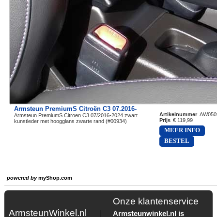
Armsteun PremiumS Citroën C3 07.2016-
Artikelnummer
AW050
Armsteun PremiumS Citroen C3 07/2016-2024 zwart
Prijs
€ 119,99
kunstleder met hoogglans zwarte rand (#00934)
MEER INFO
BESTEL
powered by
myShop.com
Onze klantenservice
ArmsteunWinkel.nl
Armsteunwinkel.nl is