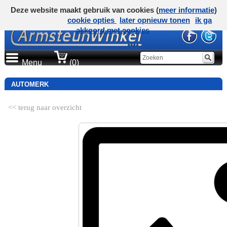
Deze website maakt gebruik van cookies (
meer informatie
)
cookie opties
later opnieuw tonen
ik ga
akkoord met cookies
Menu
(0)
AUTOMERK
<< terug naar overzicht