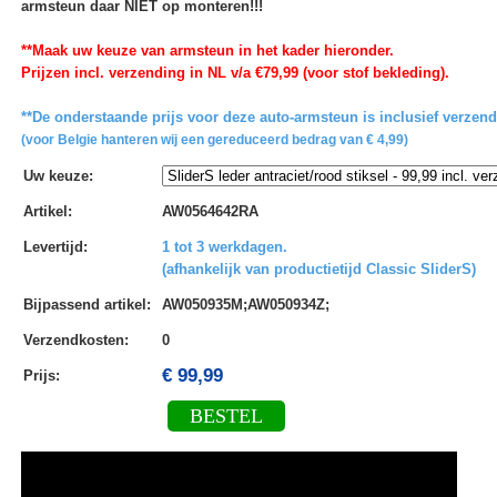
armsteun daar NIET op monteren!!!
**Maak uw keuze van armsteun in het kader hieronder.
Prijzen incl. verzending in NL v/a €79,99 (voor stof bekleding).
**De onderstaande prijs voor deze auto-armsteun is inclusief verzen
(voor Belgie hanteren wij een gereduceerd bedrag van € 4,99)
Uw keuze
:
Artikel
:
AW0564642RA
Levertijd
:
1 tot 3 werkdagen.
(afhankelijk van productietijd Classic SliderS)
Bijpassend artikel
:
AW050935M;AW050934Z;
Verzendkosten
:
0
€ 99,99
Prijs:
BESTEL