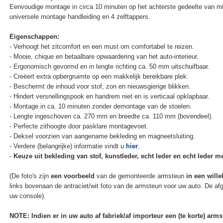
Eenvoudige montage in circa 10 minuten op het achterste gedeelte van mi
universele montage handleiding en 4 zelftappers.
Eigenschappen:
- Verhoogt het zitcomfort en een must om comfortabel te reizen.
- Mooie, chique en betaalbare opwaardering van het auto-interieur.
- Ergonomisch gevormd en in lengte richting ca. 50 mm uitschuifbaar.
- Creëert extra opbergruimte op een makkelijk bereikbare plek.
- Beschermt de inhoud voor stof, zon en nieuwsgierige blikken.
- Hindert versnellingspook en handrem niet en is verticaal opklapbaar.
- Montage in ca. 10 minuten zonder demontage van de stoelen.
- Lengte ingeschoven ca. 270 mm en breedte ca. 110 mm (bovendeel).
- Perfecte zithoogte door pasklare montagevoet.
- Deksel voorzien van aangename bekleding en magneetsluiting.
- Verdere (belangrijke) informatie vindt u
hier
.
-
Keuze uit bekleding van stof, kunstleder, echt leder en echt leder met
(De foto's zijn
een voorbeeld
van de gemonteerde armsteun
in een wille
links bovenaan de antraciet/wit foto van de armsteun voor uw auto. De af
uw console).
NOTE: Indien er in uw auto af fabriek/af importeur een (te korte) ar