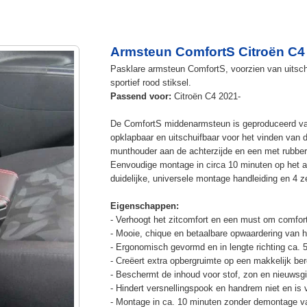
Armsteun ComfortS Citroën C4
Pasklare armsteun ComfortS, voorzien van uitschu
sportief rood stiksel.
Passend voor:
Citroën C4 2021-
De ComfortS middenarmsteun is geproduceerd v
opklapbaar en uitschuifbaar voor het vinden van 
munthouder aan de achterzijde en een met rubbe
Eenvoudige montage in circa 10 minuten op het a
duidelijke, universele montage handleiding en 4 z
Eigenschappen:
- Verhoogt het zitcomfort en een must om comfort
- Mooie, chique en betaalbare opwaardering van he
- Ergonomisch gevormd en in lengte richting ca. 
- Creëert extra opbergruimte op een makkelijk ber
- Beschermt de inhoud voor stof, zon en nieuwsgi
- Hindert versnellingspook en handrem niet en is v
- Montage in ca. 10 minuten zonder demontage va