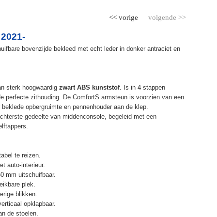
<< vorige
volgende >>
 2021-
ifbare bovenzijde bekleed met echt leder in donker antraciet en
an sterk hoogwaardig
zwart ABS kunststof
. Is in 4 stappen
de perfecte zithouding. De ComfortS armsteun is voorzien van een
r beklede opbergruimte en pennenhouder aan de klep.
chterste gedeelte van middenconsole, begeleid met een
elftappers.
abel te reizen.
t auto-interieur.
50 mm uitschuifbaar.
eikbare plek.
erige blikken.
erticaal opklapbaar.
n de stoelen.