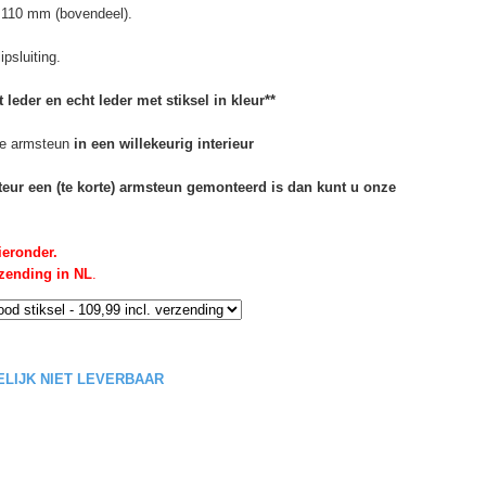
 110 mm (bovendeel).
psluiting.
 leder en echt leder met stiksel in kleur**
e armsteun
in een willekeurig interieur
rteur een (te korte) armsteun gemonteerd is dan kunt u onze
ieronder.
rzending in NL
.
DELIJK NIET LEVERBAAR