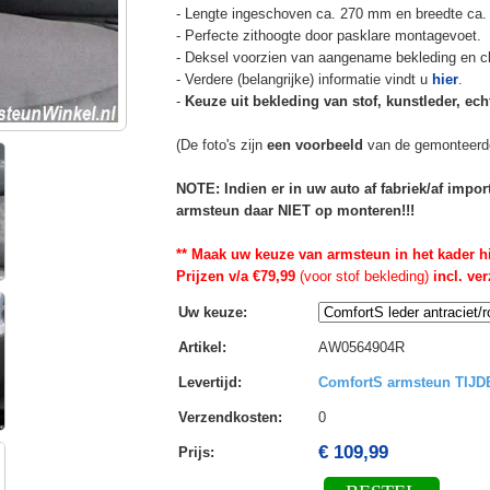
- Lengte ingeschoven ca. 270 mm en breedte ca.
- Perfecte zithoogte door pasklare montagevoet.
- Deksel voorzien van aangename bekleding en cli
- Verdere (belangrijke) informatie vindt u
hier
.
-
Keuze uit bekleding van stof, kunstleder, echt
(De foto's zijn
een voorbeeld
van de gemonteerd
NOTE: Indien er in uw auto af fabriek/af impo
armsteun daar NIET op monteren!!!
** Maak uw keuze van armsteun in het kader h
Prijzen v/a €79,99
(voor stof bekleding)
incl. ve
Uw keuze
:
Artikel
:
AW0564904R
Levertijd
:
ComfortS armsteun TIJ
Verzendkosten
:
0
€ 109,99
Prijs: