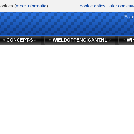
ookies (
meer informatie
)
cookie opties
later opnieu
Hom
»
CONCEPT-S
«
»
WIELDOPPENGIGANT.NL
«
»
WI