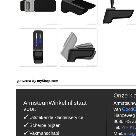
powered by
myShop.com
Onze kl
ArmsteunWinkel.nl staat
Armsteunwi
voor:
van
Good
Hanzeweg
Uitstekende klantenservice
9636 HS Z
Scherpe prijzen
Tel:
ZIE K
Vakmanschap!
Mail:
info@