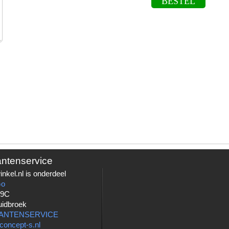
BESTEL
antenservice
nkel.nl is onderdeel
Go
 9C
uidbroek
LANTENSERVICE
concept-s.nl