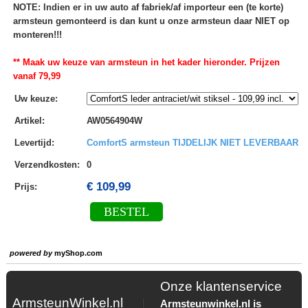
NOTE: Indien er in uw auto af fabriek/af importeur een (te korte)
armsteun gemonteerd is dan kunt u onze armsteun daar NIET op
monteren!!!
** Maak uw keuze van armsteun in het kader hieronder. Prijzen
vanaf 79,99
Uw keuze
:
Artikel
:
AW0564904W
Levertijd
:
ComfortS armsteun TIJDELIJK NIET LEVERBAAR
Verzendkosten
:
0
€ 109,99
Prijs:
BESTEL
powered by
myShop.com
Onze klantenservice
ArmsteunWinkel.nl
Armsteunwinkel.nl is