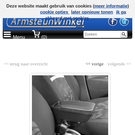
Deze website maakt gebruik van cookies (
meer informatie
)
cookie opties
later opnieuw tonen
ik ga
akkoord met cookies
Menu
(0)
AUTOMERK
<< terug naar overzicht
<< vorige
volgende >>