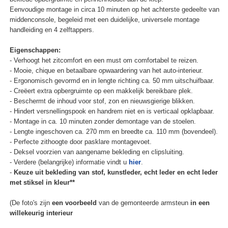
Eenvoudige montage in circa 10 minuten op het achterste gedeelte van
middenconsole, begeleid met een duidelijke, universele montage
handleiding en 4 zelftappers.
Eigenschappen:
- Verhoogt het zitcomfort en een must om comfortabel te reizen.
- Mooie, chique en betaalbare opwaardering van het auto-interieur.
- Ergonomisch gevormd en in lengte richting ca. 50 mm uitschuifbaar.
- Creëert extra opbergruimte op een makkelijk bereikbare plek.
- Beschermt de inhoud voor stof, zon en nieuwsgierige blikken.
- Hindert versnellingspook en handrem niet en is verticaal opklapbaar.
- Montage in ca. 10 minuten zonder demontage van de stoelen.
- Lengte ingeschoven ca. 270 mm en breedte ca. 110 mm (bovendeel).
- Perfecte zithoogte door pasklare montagevoet.
- Deksel voorzien van aangename bekleding en clipsluiting.
- Verdere (belangrijke) informatie vindt u
hier
.
-
Keuze uit bekleding van stof, kunstleder, echt leder en echt leder
met stiksel in kleur**
(De foto's zijn
een voorbeeld
van de gemonteerde armsteun
in een
willekeurig interieur