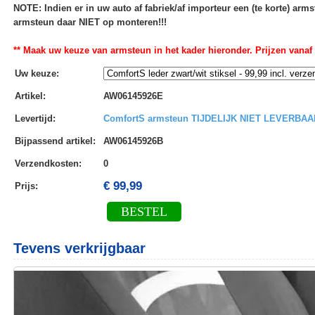
NOTE: Indien er in uw auto af fabriek/af importeur een (te korte) ar
armsteun daar NIET op monteren!!!
** Maak uw keuze van armsteun in het kader hieronder. Prijzen vanaf
Uw keuze
:
Artikel
:
AW06145926E
Levertijd
:
ComfortS armsteun TIJDELIJK NIET LEVERBAA
Bijpassend artikel
:
AW06145926B
Verzendkosten
:
0
€ 99,99
Prijs:
BESTEL
Tevens verkrijgbaar