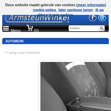
Deze website maakt gebruik van cookies (
meer informatie
)
cookie opties
later opnieuw tonen
ik ga
akkoord met cookies
Menu
(0)
AUTOMERK
<< terug naar overzicht