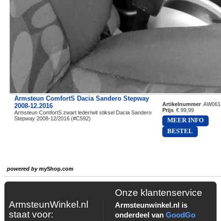
Armsteun ComfortS Dacia Sandero Stepway
Artikelnummer
AW061
2008-12.2016
Prijs
€ 99,99
Armsteun ComfortS zwart leder/wit stiksel Dacia Sandero
Stepway 2008-12/2016 (#C592)
MEER INFO
BESTEL
powered by
myShop.com
Onze klantenservice
ArmsteunWinkel.nl
Armsteunwinkel.nl is
staat voor:
onderdeel van
GoodGo