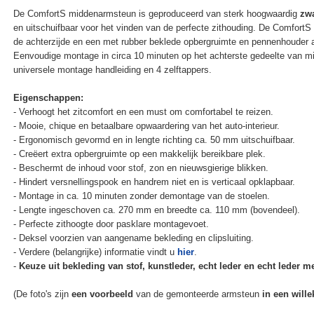
De ComfortS middenarmsteun is geproduceerd van sterk hoogwaardig
zwa
en uitschuifbaar voor het vinden van de perfecte zithouding. De Comfort
de achterzijde en een met rubber beklede opbergruimte en pennenhouder 
Eenvoudige montage in circa 10 minuten op het achterste gedeelte van mi
universele montage handleiding en 4 zelftappers.
Eigenschappen:
- Verhoogt het zitcomfort en een must om comfortabel te reizen.
- Mooie, chique en betaalbare opwaardering van het auto-interieur.
- Ergonomisch gevormd en in lengte richting ca. 50 mm uitschuifbaar.
- Creëert extra opbergruimte op een makkelijk bereikbare plek.
- Beschermt de inhoud voor stof, zon en nieuwsgierige blikken.
- Hindert versnellingspook en handrem niet en is verticaal opklapbaar.
- Montage in ca. 10 minuten zonder demontage van de stoelen.
- Lengte ingeschoven ca. 270 mm en breedte ca. 110 mm (bovendeel).
- Perfecte zithoogte door pasklare montagevoet.
- Deksel voorzien van aangename bekleding en clipsluiting.
- Verdere (belangrijke) informatie vindt u
hier
.
-
Keuze uit bekleding van stof, kunstleder, echt leder en echt leder met
(De foto's zijn
een voorbeeld
van de gemonteerde armsteun
in een wille