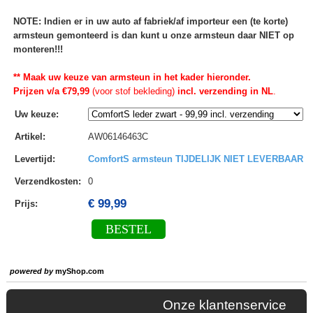
NOTE: Indien er in uw auto af fabriek/af importeur een (te korte)
armsteun gemonteerd is dan kunt u onze armsteun daar NIET op
monteren!!!
** Maak uw keuze van armsteun in het kader hieronder.
Prijzen v/a €79,99
(voor stof bekleding)
incl. verzending in NL
.
Uw keuze
:
Artikel
:
AW06146463C
Levertijd
:
ComfortS armsteun TIJDELIJK NIET LEVERBAAR
Verzendkosten
:
0
€ 99,99
Prijs:
BESTEL
powered by
myShop.com
Onze klantenservice