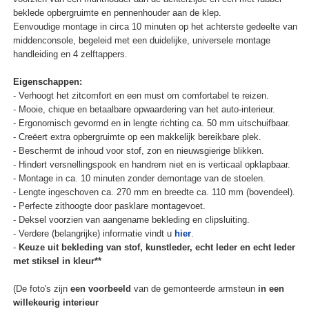
beklede opbergruimte en pennenhouder aan de klep.
Eenvoudige montage in circa 10 minuten op het achterste gedeelte van
middenconsole, begeleid met een duidelijke, universele montage
handleiding en 4 zelftappers.
Eigenschappen:
- Verhoogt het zitcomfort en een must om comfortabel te reizen.
- Mooie, chique en betaalbare opwaardering van het auto-interieur.
- Ergonomisch gevormd en in lengte richting ca. 50 mm uitschuifbaar.
- Creëert extra opbergruimte op een makkelijk bereikbare plek.
- Beschermt de inhoud voor stof, zon en nieuwsgierige blikken.
- Hindert versnellingspook en handrem niet en is verticaal opklapbaar.
- Montage in ca. 10 minuten zonder demontage van de stoelen.
- Lengte ingeschoven ca. 270 mm en breedte ca. 110 mm (bovendeel).
- Perfecte zithoogte door pasklare montagevoet.
- Deksel voorzien van aangename bekleding en clipsluiting.
- Verdere (belangrijke) informatie vindt u
hier
.
-
Keuze uit bekleding van stof, kunstleder, echt leder en echt leder
met stiksel in kleur**
(De foto's zijn
een voorbeeld
van de gemonteerde armsteun
in een
willekeurig interieur