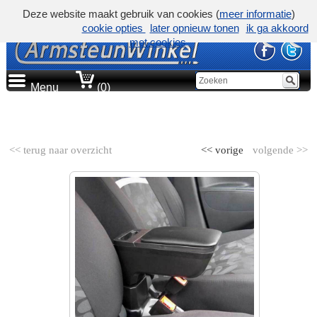
Deze website maakt gebruik van cookies (
meer informatie
)
cookie opties
later opnieuw tonen
ik ga akkoord
met cookies
Menu
(0)
AUTOMERK
<< terug naar overzicht
<< vorige
volgende >>