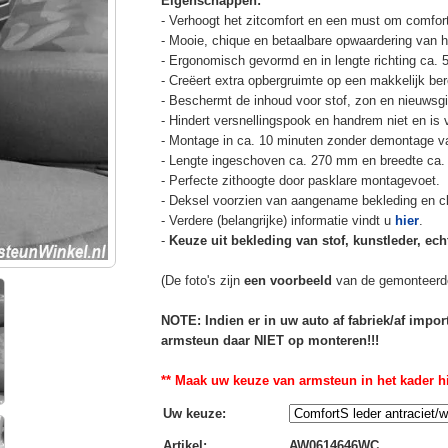
Eigenschappen:
- Verhoogt het zitcomfort en een must om comfort
- Mooie, chique en betaalbare opwaardering van he
- Ergonomisch gevormd en in lengte richting ca. 
- Creëert extra opbergruimte op een makkelijk ber
- Beschermt de inhoud voor stof, zon en nieuwsgi
- Hindert versnellingspook en handrem niet en is v
- Montage in ca. 10 minuten zonder demontage va
- Lengte ingeschoven ca. 270 mm en breedte ca.
- Perfecte zithoogte door pasklare montagevoet.
- Deksel voorzien van aangename bekleding en cli
- Verdere (belangrijke) informatie vindt u
hier
.
-
Keuze uit bekleding van stof, kunstleder, echt
(De foto's zijn
een voorbeeld
van de gemonteerd
NOTE: Indien er in uw auto af fabriek/af impo
armsteun daar NIET op monteren!!!
** Maak uw keuze van armsteun in het kader hi
Uw keuze
:
Artikel
:
AW0614646WC