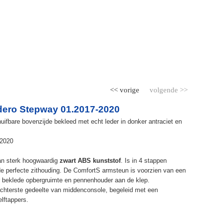
<< vorige
volgende >>
ero Stepway 01.2017-2020
ifbare bovenzijde bekleed met echt leder in donker antraciet en
-2020
an sterk hoogwaardig
zwart ABS kunststof
. Is in 4 stappen
de perfecte zithouding. De ComfortS armsteun is voorzien van een
r beklede opbergruimte en pennenhouder aan de klep.
chterste gedeelte van middenconsole, begeleid met een
elftappers.