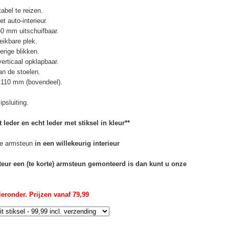
abel te reizen.
t auto-interieur.
50 mm uitschuifbaar.
eikbare plek.
erige blikken.
erticaal opklapbaar.
n de stoelen.
 110 mm (bovendeel).
psluiting.
 leder en echt leder met stiksel in kleur**
e armsteun
in een willekeurig interieur
rteur een (te korte) armsteun gemonteerd is dan kunt u onze
eronder. Prijzen vanaf 79,99