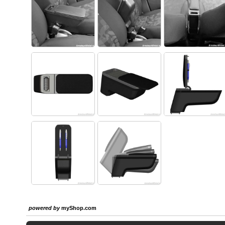
powered by
myShop.com