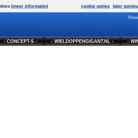
kies (
meer informatie
)
cookie opties
later opnie
Hom
»
CONCEPT-S
«
»
WIELDOPPENGIGANT.NL
«
»
WI