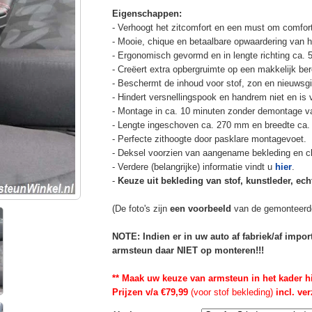
Eigenschappen:
- Verhoogt het zitcomfort en een must om comfort
- Mooie, chique en betaalbare opwaardering van he
- Ergonomisch gevormd en in lengte richting ca. 
- Creëert extra opbergruimte op een makkelijk ber
- Beschermt de inhoud voor stof, zon en nieuwsgi
- Hindert versnellingspook en handrem niet en is v
- Montage in ca. 10 minuten zonder demontage va
- Lengte ingeschoven ca. 270 mm en breedte ca.
- Perfecte zithoogte door pasklare montagevoet.
- Deksel voorzien van aangename bekleding en cli
- Verdere (belangrijke) informatie vindt u
hier
.
-
Keuze uit bekleding van stof, kunstleder, echt
(De foto's zijn
een voorbeeld
van de gemonteerd
NOTE: Indien er in uw auto af fabriek/af impo
armsteun daar NIET op monteren!!!
** Maak uw keuze van armsteun in het kader h
Prijzen v/a €79,99
(voor stof bekleding)
incl. ve