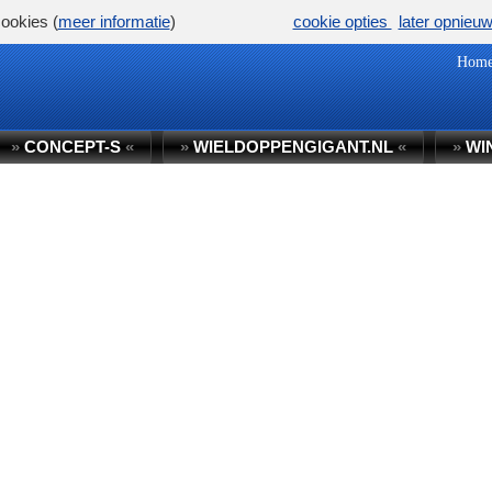
ookies (
meer informatie
)
cookie opties
later opnieu
Hom
»
CONCEPT-S
«
»
WIELDOPPENGIGANT.NL
«
»
WI