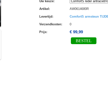
Uw keuze
:
Artikel
:
AW0614680R
Levertijd
:
ComfortS armsteun TIJ
Verzendkosten
:
0
€ 99,99
Prijs:
BESTEL