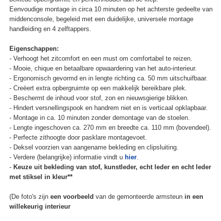
Eenvoudige montage in circa 10 minuten op het achterste gedeelte van
middenconsole, begeleid met een duidelijke, universele montage
handleiding en 4 zelftappers.
Eigenschappen:
- Verhoogt het zitcomfort en een must om comfortabel te reizen.
- Mooie, chique en betaalbare opwaardering van het auto-interieur.
- Ergonomisch gevormd en in lengte richting ca. 50 mm uitschuifbaar.
- Creëert extra opbergruimte op een makkelijk bereikbare plek.
- Beschermt de inhoud voor stof, zon en nieuwsgierige blikken.
- Hindert versnellingspook en handrem niet en is verticaal opklapbaar.
- Montage in ca. 10 minuten zonder demontage van de stoelen.
- Lengte ingeschoven ca. 270 mm en breedte ca. 110 mm (bovendeel).
- Perfecte zithoogte door pasklare montagevoet.
- Deksel voorzien van aangename bekleding en clipsluiting.
- Verdere (belangrijke) informatie vindt u
hier
.
-
Keuze uit bekleding van stof, kunstleder, echt leder en echt leder
met stiksel in kleur**
(De foto's zijn
een voorbeeld
van de gemonteerde armsteun
in een
willekeurig interieur