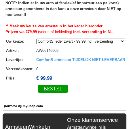
NOTE: Indien er in uw auto af fabriek/af importeur een (te korte)
armsteun gemonteerd is dan kunt u onze armsteun daar NIET op
monteren!!!
** Maak uw keuze van armsteun in het kader hieronder.
Prijzen v/a €79,99
(voor stof bekleding)
incl. verzending in NL
.
Uw keuze
:
Artikel
:
AW06146903
Levertijd
:
ComfortS armsteun TIJDELIJK NIET LEVERBAAR
Verzendkosten
:
0
€ 99,99
Prijs:
BESTEL
powered by
myShop.com
Onze klantenservice
ArmsteunWinkel.nl
Armsteunwinkel.nl is