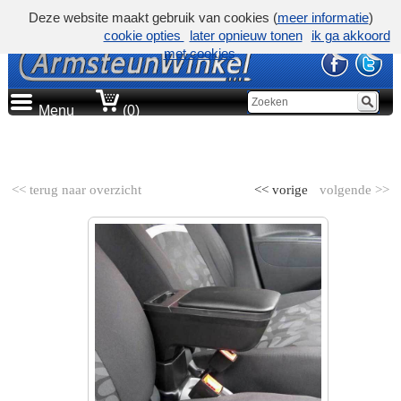
Deze website maakt gebruik van cookies (
meer informatie
)
cookie opties
later opnieuw tonen
ik ga akkoord
met cookies
Menu
(0)
AUTOMERK
<< terug naar overzicht
<< vorige
volgende >>