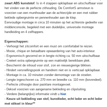
zwart ABS kunststof
. Is in 4 stappen opklapbaar en uitschuifbaar voor
het vinden van de perfecte zithouding. De ComfortS armsteun is
voorzien van een munthouder aan de achterzijde en een met rubber
beklede opbergruimte en pennenhouder aan de klep.
Eenvoudige montage in circa 10 minuten op het achterste gedeelte van
middenconsole, begeleid met een duidelijke, universele montage
handleiding en 4 zelftappers.
Eigenschappen:
- Verhoogt het zitcomfort en een must om comfortabel te reizen.
- Mooie, chique en betaalbare opwaardering van het auto-interieur.
- Ergonomisch gevormd en in lengte richting ca. 50 mm uitschuifbaar.
- Creëert extra opbergruimte op een makkelijk bereikbare plek.
- Beschermt de inhoud voor stof, zon en nieuwsgierige blikken.
- Hindert versnellingspook en handrem niet en is verticaal opklapbaar.
- Montage in ca. 10 minuten zonder demontage van de stoelen.
- Lengte ingeschoven ca. 270 mm en breedte ca. 110 mm (bovendeel).
- Perfecte zithoogte door pasklare montagevoet.
- Deksel voorzien van aangename bekleding en clipsluiting.
- Verdere (belangrijke) informatie vindt u
hier
.
-
Keuze uit bekleding van stof, kunstleder, echt leder en echt leder
met stiksel in kleur**