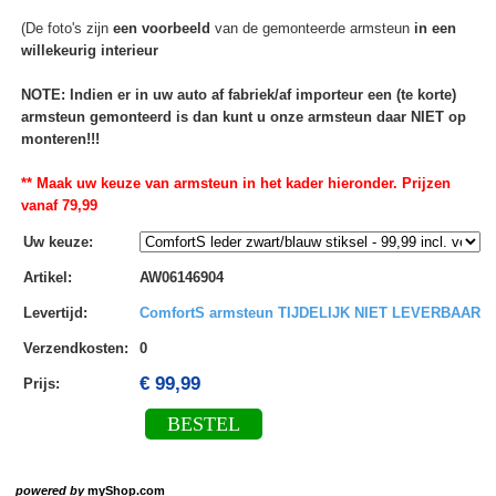
(De foto's zijn
een voorbeeld
van de gemonteerde armsteun
in een
willekeurig interieur
NOTE: Indien er in uw auto af fabriek/af importeur een (te korte)
armsteun gemonteerd is dan kunt u onze armsteun daar NIET op
monteren!!!
** Maak uw keuze van armsteun in het kader hieronder. Prijzen
vanaf 79,99
Uw keuze
:
Artikel
:
AW06146904
Levertijd
:
ComfortS armsteun TIJDELIJK NIET LEVERBAAR
Verzendkosten
:
0
€ 99,99
Prijs:
BESTEL
powered by
myShop.com