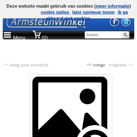
Deze website maakt gebruik van cookies (
meer informatie
)
cookie opties
later opnieuw tonen
ik ga
akkoord met cookies
Menu
(0)
AUTOMERK
<< terug naar overzicht
<< vorige
volgende >>