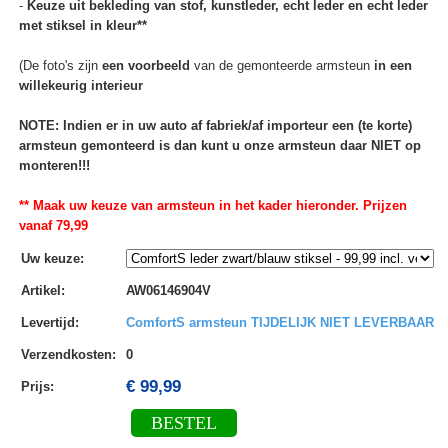
-
Keuze uit bekleding van stof, kunstleder, echt leder en echt leder
met stiksel in kleur**
(De foto's zijn
een voorbeeld
van de gemonteerde armsteun
in een
willekeurig interieur
NOTE: Indien er in uw auto af fabriek/af importeur een (te korte)
armsteun gemonteerd is dan kunt u onze armsteun daar NIET op
monteren!!!
** Maak uw keuze van armsteun in het kader hieronder. Prijzen
vanaf 79,99
Uw keuze
:
Artikel
:
AW06146904V
Levertijd
:
ComfortS armsteun TIJDELIJK NIET LEVERBAAR
Verzendkosten
:
0
€ 99,99
Prijs:
BESTEL