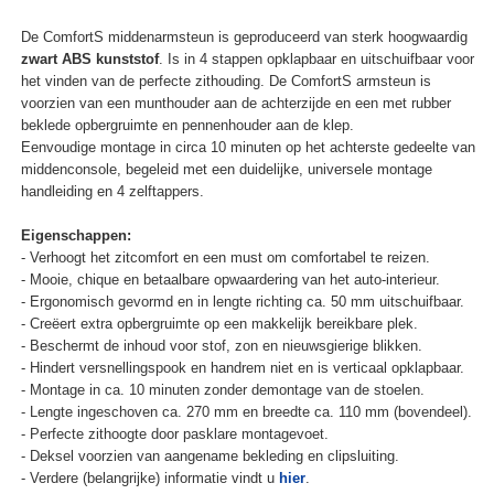
De ComfortS middenarmsteun is geproduceerd van sterk hoogwaardig
zwart ABS kunststof
. Is in 4 stappen opklapbaar en uitschuifbaar voor
het vinden van de perfecte zithouding. De ComfortS armsteun is
voorzien van een munthouder aan de achterzijde en een met rubber
beklede opbergruimte en pennenhouder aan de klep.
Eenvoudige montage in circa 10 minuten op het achterste gedeelte van
middenconsole, begeleid met een duidelijke, universele montage
handleiding en 4 zelftappers.
Eigenschappen:
- Verhoogt het zitcomfort en een must om comfortabel te reizen.
- Mooie, chique en betaalbare opwaardering van het auto-interieur.
- Ergonomisch gevormd en in lengte richting ca. 50 mm uitschuifbaar.
- Creëert extra opbergruimte op een makkelijk bereikbare plek.
- Beschermt de inhoud voor stof, zon en nieuwsgierige blikken.
- Hindert versnellingspook en handrem niet en is verticaal opklapbaar.
- Montage in ca. 10 minuten zonder demontage van de stoelen.
- Lengte ingeschoven ca. 270 mm en breedte ca. 110 mm (bovendeel).
- Perfecte zithoogte door pasklare montagevoet.
- Deksel voorzien van aangename bekleding en clipsluiting.
- Verdere (belangrijke) informatie vindt u
hier
.