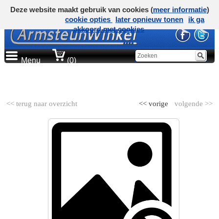
Deze website maakt gebruik van cookies (
meer informatie
)
cookie opties
later opnieuw tonen
ik ga
akkoord met cookies
Menu
(0)
AUTOMERK
<< terug naar overzicht
<< vorige
volgende >>