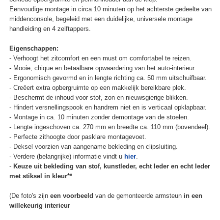
Eenvoudige montage in circa 10 minuten op het achterste gedeelte van
middenconsole, begeleid met een duidelijke, universele montage
handleiding en 4 zelftappers.
Eigenschappen:
- Verhoogt het zitcomfort en een must om comfortabel te reizen.
- Mooie, chique en betaalbare opwaardering van het auto-interieur.
- Ergonomisch gevormd en in lengte richting ca. 50 mm uitschuifbaar.
- Creëert extra opbergruimte op een makkelijk bereikbare plek.
- Beschermt de inhoud voor stof, zon en nieuwsgierige blikken.
- Hindert versnellingspook en handrem niet en is verticaal opklapbaar.
- Montage in ca. 10 minuten zonder demontage van de stoelen.
- Lengte ingeschoven ca. 270 mm en breedte ca. 110 mm (bovendeel).
- Perfecte zithoogte door pasklare montagevoet.
- Deksel voorzien van aangename bekleding en clipsluiting.
- Verdere (belangrijke) informatie vindt u
hier
.
-
Keuze uit bekleding van stof, kunstleder, echt leder en echt leder
met stiksel in kleur**
(De foto's zijn
een voorbeeld
van de gemonteerde armsteun
in een
willekeurig interieur