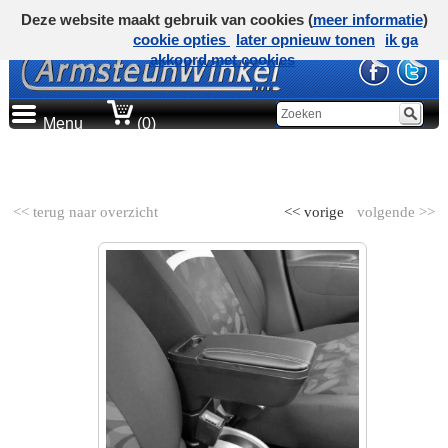
Deze website maakt gebruik van cookies (
meer informatie
)
cookie opties
later opnieuw tonen
ik ga
akkoord met cookies
Menu
(0)
AUTOMERK
<< terug naar overzicht
<< vorige
volgende >>