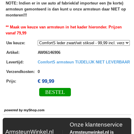
NOTE: Indien er in uw auto af fabriek/af importeur een (te korte)
armsteun gemonteerd is dan kunt u onze armsteun daar NIET op
monteren!!!
** Maak uw keuze van armsteun in het kader hieronder. Prijzen
vanaf 79,99
Uw keuze
:
Artikel
:
AW06146906
Levertijd
:
ComfortS armsteun TIJDELIJK NIET LEVERBAAR
Verzendkosten
:
0
€ 99,99
Prijs:
BESTEL
powered by
myShop.com
Onze klantenservice
ArmsteunWinkel.nl
Armsteunwinkel.nl is