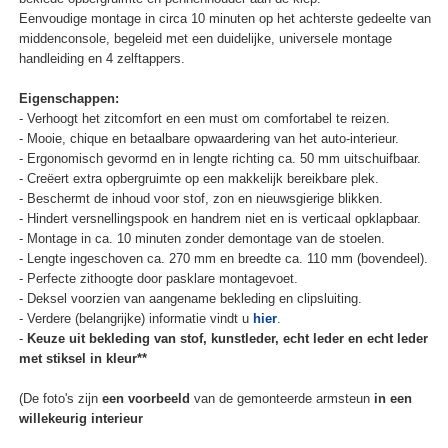
Eenvoudige montage in circa 10 minuten op het achterste gedeelte van
middenconsole, begeleid met een duidelijke, universele montage
handleiding en 4 zelftappers.
Eigenschappen:
- Verhoogt het zitcomfort en een must om comfortabel te reizen.
- Mooie, chique en betaalbare opwaardering van het auto-interieur.
- Ergonomisch gevormd en in lengte richting ca. 50 mm uitschuifbaar.
- Creëert extra opbergruimte op een makkelijk bereikbare plek.
- Beschermt de inhoud voor stof, zon en nieuwsgierige blikken.
- Hindert versnellingspook en handrem niet en is verticaal opklapbaar.
- Montage in ca. 10 minuten zonder demontage van de stoelen.
- Lengte ingeschoven ca. 270 mm en breedte ca. 110 mm (bovendeel).
- Perfecte zithoogte door pasklare montagevoet.
- Deksel voorzien van aangename bekleding en clipsluiting.
- Verdere (belangrijke) informatie vindt u
hier
.
-
Keuze uit bekleding van stof, kunstleder, echt leder en echt leder
met stiksel in kleur**
(De foto's zijn
een voorbeeld
van de gemonteerde armsteun
in een
willekeurig interieur