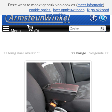
Deze website maakt gebruik van cookies (
meer informatie
)
cookie opties
later opnieuw tonen
ik ga akkoord
met cookies
Menu
(0)
AUTOMERK
<< terug naar overzicht
<< vorige
volgende >>