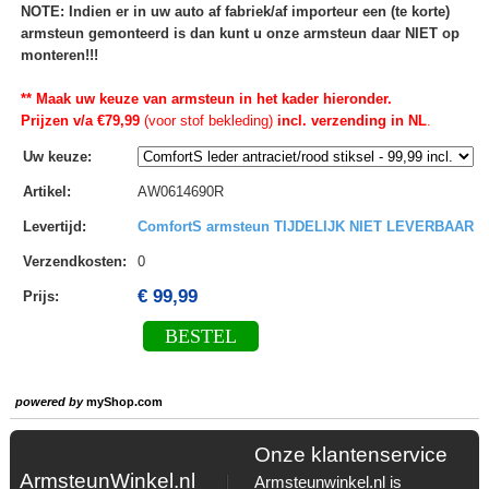
NOTE: Indien er in uw auto af fabriek/af importeur een (te korte)
armsteun gemonteerd is dan kunt u onze armsteun daar NIET op
monteren!!!
** Maak uw keuze van armsteun in het kader hieronder.
Prijzen v/a €79,99
(voor stof bekleding)
incl. verzending in NL
.
Uw keuze
:
Artikel
:
AW0614690R
Levertijd
:
ComfortS armsteun TIJDELIJK NIET LEVERBAAR
Verzendkosten
:
0
€ 99,99
Prijs:
BESTEL
powered by
myShop.com
Onze klantenservice
ArmsteunWinkel.nl
Armsteunwinkel.nl is