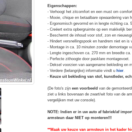
Eigenschappen:
- Verhoogt het zitcomfort en een must om comfort
- Mooie, chique en betaalbare opwaardering van he
- Ergonomisch gevormd en in lengte richting ca. 
- Creëert extra opbergruimte op een makkelijk ber
- Beschermt de inhoud voor stof, zon en nieuwsgi
- Hindert versnellingspook en handrem niet en is v
- Montage in ca. 10 minuten zonder demontage va
- Lengte ingeschoven ca. 270 mm en breedte ca.
- Perfecte zithoogte door pasklare montagevoet.
- Deksel voorzien van aangename bekleding en m
- Verdere (belangrijke) informatie vindt u
hier
.
-
Keuze uit bekleding van stof, kunstleder, echt
(De foto's zijn
een voorbeeld
van de gemonteerd
ziet u links bovenaan de zwart/wit foto van de a
vergelijken met uw console).
NOTE: Indien er in uw auto af fabriek/af impo
armsteun daar NIET op monteren!!!
**Maak uw keuze van armsteun in het kader hi