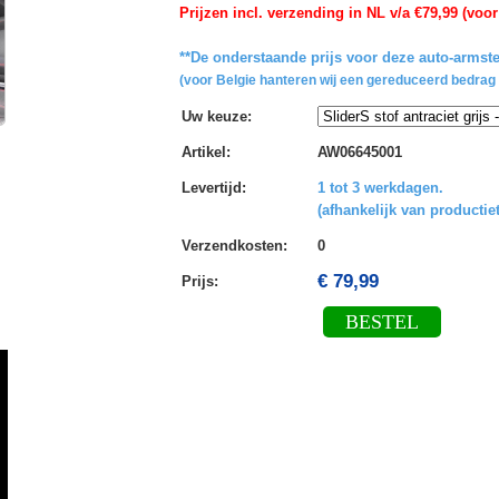
Prijzen incl. verzending in NL v/a €79,99 (voor
**De onderstaande prijs voor deze auto-armste
(voor Belgie hanteren wij een gereduceerd bedrag 
Uw keuze
:
Artikel
:
AW06645001
Levertijd
:
1 tot 3 werkdagen.
(afhankelijk van productiet
Verzendkosten
:
0
€ 79,99
Prijs:
BESTEL