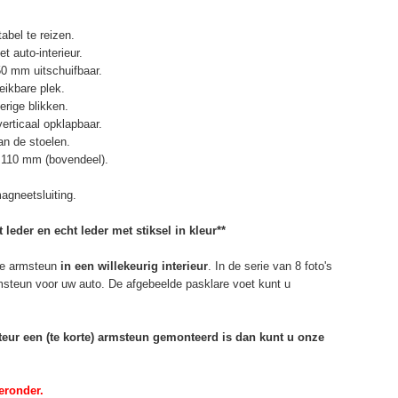
abel te reizen.
t auto-interieur.
50 mm uitschuifbaar.
eikbare plek.
erige blikken.
erticaal opklapbaar.
n de stoelen.
 110 mm (bovendeel).
agneetsluiting.
 leder en echt leder met stiksel in kleur**
e armsteun
in een willekeurig interieur
. In de serie van 8 foto's
rmsteun voor uw auto. De afgebeelde pasklare voet kunt u
rteur een (te korte) armsteun gemonteerd is dan kunt u onze
eronder.