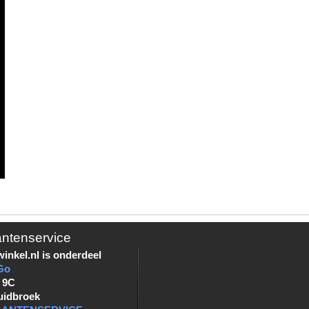
antenservice
inkel.nl is onderdeel
Go
 9C
uidbroek