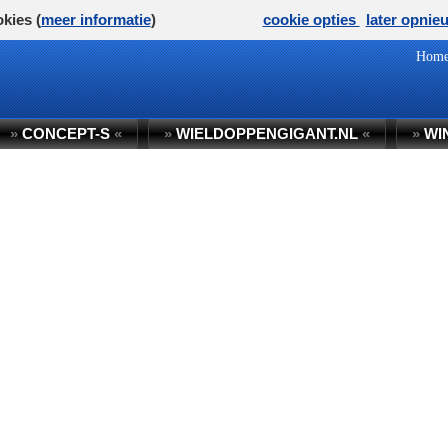
kies (
meer informatie
)
cookie opties
later opnie
Hom
»
CONCEPT-S
«
»
WIELDOPPENGIGANT.NL
«
»
WI