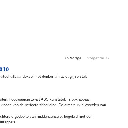
<< vorige
volgende >>
2010
itschuifbaar deksel met donker antraciet grijze stof.
terk hoogwaardig zwart ABS kunststof. Is opklapbaar,
et vinden van de perfecte zithouding. De armsteun is voorzien van
chterste gedeelte van middenconsole, begeleid met een
elftappers.