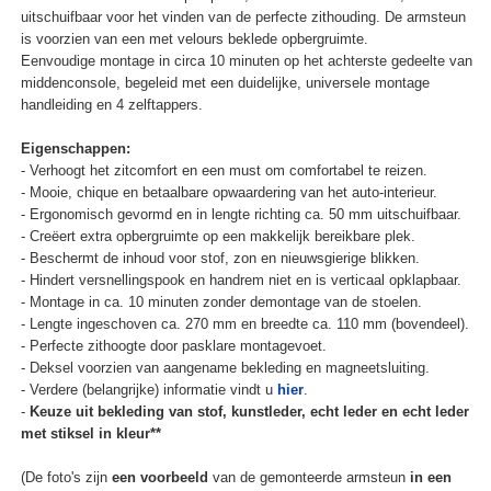
uitschuifbaar voor het vinden van de perfecte zithouding. De armsteun
is voorzien van een met velours beklede opbergruimte.
Eenvoudige montage in circa 10 minuten op het achterste gedeelte van
middenconsole, begeleid met een duidelijke, universele montage
handleiding en 4 zelftappers.
Eigenschappen:
- Verhoogt het zitcomfort en een must om comfortabel te reizen.
- Mooie, chique en betaalbare opwaardering van het auto-interieur.
- Ergonomisch gevormd en in lengte richting ca. 50 mm uitschuifbaar.
- Creëert extra opbergruimte op een makkelijk bereikbare plek.
- Beschermt de inhoud voor stof, zon en nieuwsgierige blikken.
- Hindert versnellingspook en handrem niet en is verticaal opklapbaar.
- Montage in ca. 10 minuten zonder demontage van de stoelen.
- Lengte ingeschoven ca. 270 mm en breedte ca. 110 mm (bovendeel).
- Perfecte zithoogte door pasklare montagevoet.
- Deksel voorzien van aangename bekleding en magneetsluiting.
- Verdere (belangrijke) informatie vindt u
hier
.
-
Keuze uit bekleding van stof, kunstleder, echt leder en echt leder
met stiksel in kleur**
(De foto's zijn
een voorbeeld
van de gemonteerde armsteun
in een