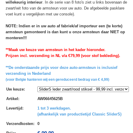
willekeurig interieur
. In de serie van 8 foto's ziet u links bovenaan de
zwart/wit foto van de armsteun voor uw auto. De afgebeelde pasklare
voet kunt u vergelijken met uw console).
NOTE: Indien er in uw auto af fabriek/af importeur een (te korte)
armsteun gemonteerd is dan kunt u onze armsteun daar NIET op
monteren!!!
**Maak uw keuze van armsteun in het kader hieronder.
Prijzen incl. verzending in NL v/a €79,99 (voor stof bekleding).
**De onderstaande prijs voor deze auto-armsteun is inclusief
verzending in Nederland
(voor Belgie hanteren wij een gereduceerd bedrag van € 4,99)
Uw keuze
:
Artikel
:
AW06645625B
Levertijd
:
1 tot 3 werkdagen.
(afhankelijk van productietijd Classic SliderS)
Verzendkosten
:
0