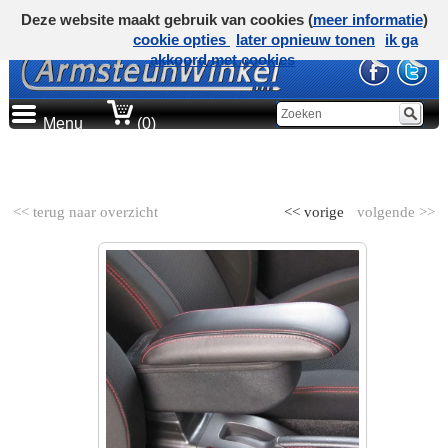
Deze website maakt gebruik van cookies (
meer informatie
)
cookie opties
later opnieuw tonen
ik ga
akkoord met cookies
Menu
(0)
AUTOMERK
<< terug naar overzicht
<< vorige
volgende >>