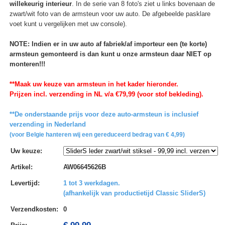
willekeurig interieur
. In de serie van 8 foto's ziet u links bovenaan de
zwart/wit foto van de armsteun voor uw auto. De afgebeelde pasklare
voet kunt u vergelijken met uw console).
NOTE: Indien er in uw auto af fabriek/af importeur een (te korte)
armsteun gemonteerd is dan kunt u onze armsteun daar NIET op
monteren!!!
**Maak uw keuze van armsteun in het kader hieronder.
Prijzen incl. verzending in NL v/a €79,99 (voor stof bekleding).
**De onderstaande prijs voor deze auto-armsteun is inclusief
verzending in Nederland
(voor Belgie hanteren wij een gereduceerd bedrag van € 4,99)
Uw keuze
:
Artikel
:
AW06645626B
Levertijd
:
1 tot 3 werkdagen.
(afhankelijk van productietijd Classic SliderS)
Verzendkosten
:
0