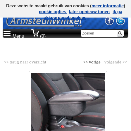
Deze website maakt gebruik van cookies (
meer informatie
)
cookie opties
later opnieuw tonen
ik ga
akkoord met cookies
Menu
(0)
AUTOMERK
<< terug naar overzicht
<< vorige
volgende >>