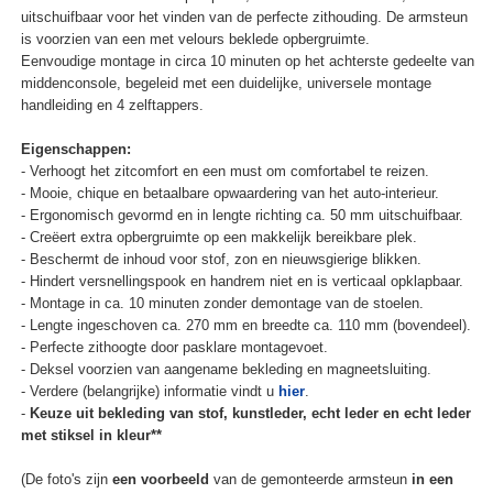
uitschuifbaar voor het vinden van de perfecte zithouding. De armsteun
is voorzien van een met velours beklede opbergruimte.
Eenvoudige montage in circa 10 minuten op het achterste gedeelte van
middenconsole, begeleid met een duidelijke, universele montage
handleiding en 4 zelftappers.
Eigenschappen:
- Verhoogt het zitcomfort en een must om comfortabel te reizen.
- Mooie, chique en betaalbare opwaardering van het auto-interieur.
- Ergonomisch gevormd en in lengte richting ca. 50 mm uitschuifbaar.
- Creëert extra opbergruimte op een makkelijk bereikbare plek.
- Beschermt de inhoud voor stof, zon en nieuwsgierige blikken.
- Hindert versnellingspook en handrem niet en is verticaal opklapbaar.
- Montage in ca. 10 minuten zonder demontage van de stoelen.
- Lengte ingeschoven ca. 270 mm en breedte ca. 110 mm (bovendeel).
- Perfecte zithoogte door pasklare montagevoet.
- Deksel voorzien van aangename bekleding en magneetsluiting.
- Verdere (belangrijke) informatie vindt u
hier
.
-
Keuze uit bekleding van stof, kunstleder, echt leder en echt leder
met stiksel in kleur**
(De foto's zijn
een voorbeeld
van de gemonteerde armsteun
in een