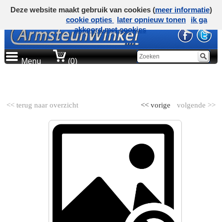
Deze website maakt gebruik van cookies (
meer informatie
)
cookie opties
later opnieuw tonen
ik ga
akkoord met cookies
Menu
(0)
AUTOMERK
<< terug naar overzicht
<< vorige
volgende >>