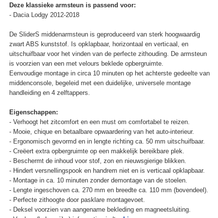
Deze klassieke armsteun is passend voor:
- Dacia Lodgy 2012-2018
De SliderS middenarmsteun is geproduceerd van sterk hoogwaardig
zwart ABS kunststof. Is opklapbaar, horizontaal en verticaal, en
uitschuifbaar voor het vinden van de perfecte zithouding. De armsteun
is voorzien van een met velours beklede opbergruimte.
Eenvoudige montage in circa 10 minuten op het achterste gedeelte van
middenconsole, begeleid met een duidelijke, universele montage
handleiding en 4 zelftappers.
Eigenschappen:
- Verhoogt het zitcomfort en een must om comfortabel te reizen.
- Mooie, chique en betaalbare opwaardering van het auto-interieur.
- Ergonomisch gevormd en in lengte richting ca. 50 mm uitschuifbaar.
- Creëert extra opbergruimte op een makkelijk bereikbare plek.
- Beschermt de inhoud voor stof, zon en nieuwsgierige blikken.
- Hindert versnellingspook en handrem niet en is verticaal opklapbaar.
- Montage in ca. 10 minuten zonder demontage van de stoelen.
- Lengte ingeschoven ca. 270 mm en breedte ca. 110 mm (bovendeel).
- Perfecte zithoogte door pasklare montagevoet.
- Deksel voorzien van aangename bekleding en magneetsluiting.