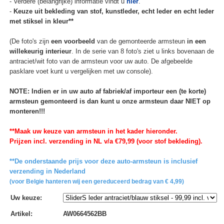
- Verdere (belangrijke) informatie vindt u
hier
.
-
Keuze uit bekleding van stof, kunstleder, echt leder en echt leder
met stiksel in kleur**
(De foto's zijn
een voorbeeld
van de gemonteerde armsteun
in een
willekeurig interieur
. In de serie van 8 foto's ziet u links bovenaan de
antraciet/wit foto van de armsteun voor uw auto. De afgebeelde
pasklare voet kunt u vergelijken met uw console).
NOTE: Indien er in uw auto af fabriek/af importeur een (te korte)
armsteun gemonteerd is dan kunt u onze armsteun daar NIET op
monteren!!!
**Maak uw keuze van armsteun in het kader hieronder.
Prijzen incl. verzending in NL v/a €79,99 (voor stof bekleding).
**De onderstaande prijs voor deze auto-armsteun is inclusief
verzending in Nederland
(voor Belgie hanteren wij een gereduceerd bedrag van € 4,99)
Uw keuze
:
Artikel
:
AW0664562BB