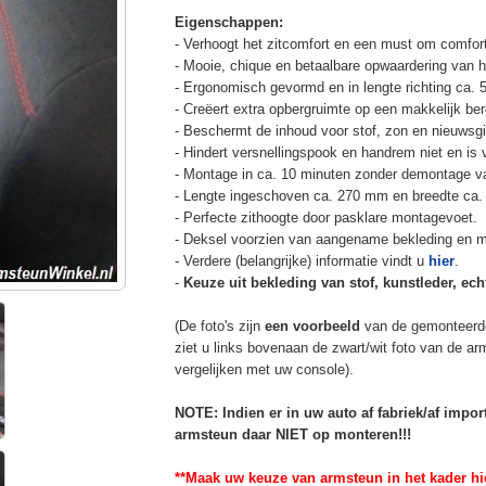
Eigenschappen:
- Verhoogt het zitcomfort en een must om comfort
- Mooie, chique en betaalbare opwaardering van he
- Ergonomisch gevormd en in lengte richting ca. 
- Creëert extra opbergruimte op een makkelijk ber
- Beschermt de inhoud voor stof, zon en nieuwsgi
- Hindert versnellingspook en handrem niet en is v
- Montage in ca. 10 minuten zonder demontage va
- Lengte ingeschoven ca. 270 mm en breedte ca.
- Perfecte zithoogte door pasklare montagevoet.
- Deksel voorzien van aangename bekleding en m
- Verdere (belangrijke) informatie vindt u
hier
.
-
Keuze uit bekleding van stof, kunstleder, echt
(De foto's zijn
een voorbeeld
van de gemonteerd
ziet u links bovenaan de zwart/wit foto van de a
vergelijken met uw console).
NOTE: Indien er in uw auto af fabriek/af impo
armsteun daar NIET op monteren!!!
**Maak uw keuze van armsteun in het kader hi