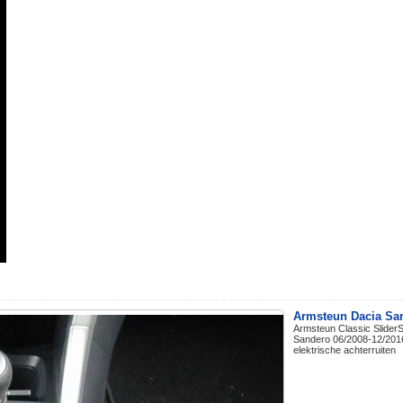
Armsteun Dacia Sa
Armsteun Classic SliderS 
Sandero 06/2008-12/2016
elektrische achterruiten