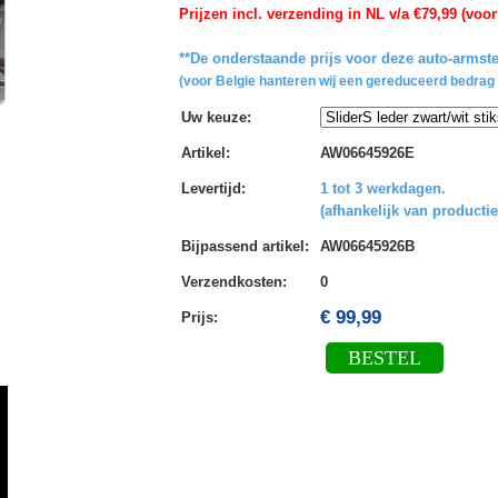
Prijzen incl. verzending in NL v/a €79,99 (voor
**De onderstaande prijs voor deze auto-armste
(voor Belgie hanteren wij een gereduceerd bedrag 
Uw keuze
:
Artikel
:
AW06645926E
Levertijd
:
1 tot 3 werkdagen.
(afhankelijk van productie
Bijpassend artikel
:
AW06645926B
Verzendkosten
:
0
€ 99,99
Prijs:
BESTEL