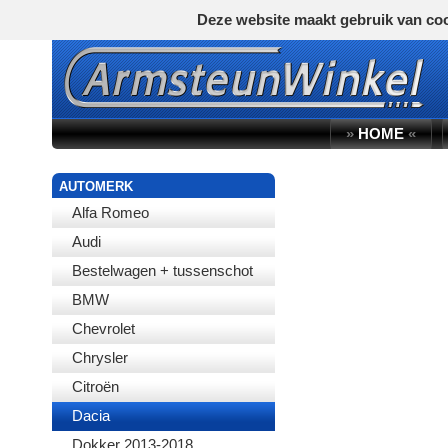
Deze website maakt gebruik van coo
»
HOME
«
AUTOMERK
Alfa Romeo
Audi
Bestelwagen + tussenschot
BMW
Chevrolet
Chrysler
Citroën
Dacia
Dokker 2013-2018