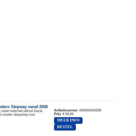
ndero Stepway vanaf 2008
Artikelnummer
AW06645926B
zwart leder/wit stiksel Dacia
Prijs
€ 99,99
 zonder uitsparing voor
MEER INFO
BESTEL