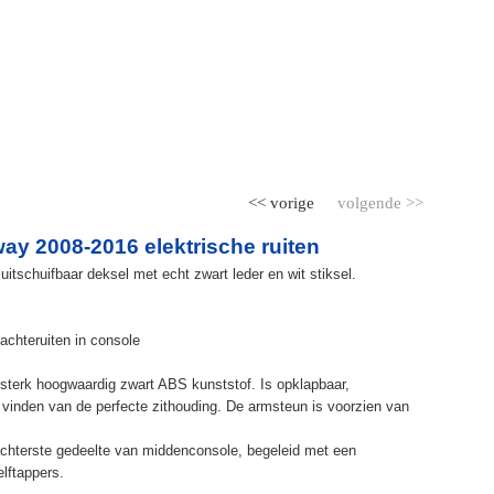
<< vorige
volgende >>
y 2008-2016 elektrische ruiten
itschuifbaar deksel met echt zwart leder en wit stiksel.
achteruiten in console
terk hoogwaardig zwart ABS kunststof. Is opklapbaar,
et vinden van de perfecte zithouding. De armsteun is voorzien van
chterste gedeelte van middenconsole, begeleid met een
elftappers.