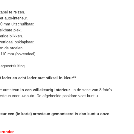
abel te reizen.
t auto-interieur.
50 mm uitschuifbaar.
eikbare plek.
erige blikken.
erticaal opklapbaar.
n de stoelen.
 110 mm (bovendeel).
agneetsluiting.
 leder en echt leder met stiksel in kleur**
e armsteun
in een willekeurig interieur
. In de serie van 8 foto's
rmsteun voor uw auto. De afgebeelde pasklare voet kunt u
rteur een (te korte) armsteun gemonteerd is dan kunt u onze
eronder.