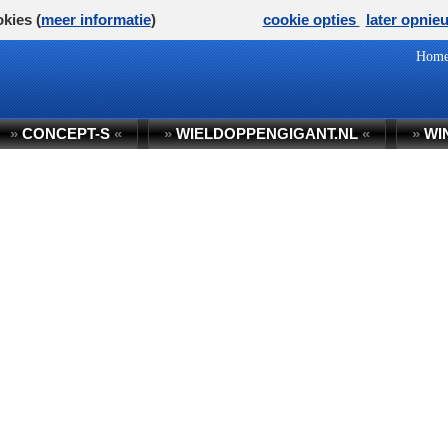
kies (
meer informatie
)
cookie opties
later opnie
Hom
»
CONCEPT-S
«
»
WIELDOPPENGIGANT.NL
«
»
WI