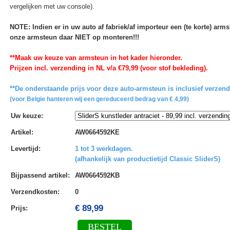
vergelijken met uw console).
NOTE: Indien er in uw auto af fabriek/af importeur een (te korte) ar
onze armsteun daar NIET op monteren!!!
**Maak uw keuze van armsteun in het kader hieronder.
Prijzen incl. verzending in NL v/a €79,99 (voor stof bekleding).
**De onderstaande prijs voor deze auto-armsteun is inclusief verzen
(voor Belgie hanteren wij een gereduceerd bedrag van € 4,99)
Uw keuze
:
Artikel
:
AW0664592KE
Levertijd
:
1 tot 3 werkdagen.
(afhankelijk van productietijd Classic SliderS)
Bijpassend artikel
:
AW0664592KB
Verzendkosten
:
0
€ 89,99
Prijs:
BESTEL