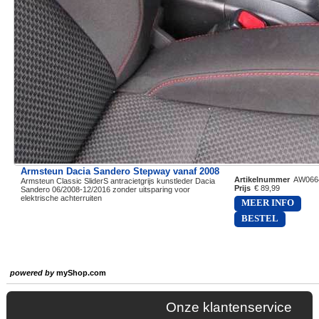
Armsteun Dacia Sandero Stepway vanaf 2008
Artikelnummer
AW066
Armsteun Classic SliderS antracietgrijs kunstleder Dacia
Prijs
€ 89,99
Sandero 06/2008-12/2016 zonder uitsparing voor
elektrische achterruiten
MEER INFO
BESTEL
powered by
myShop.com
Onze klantenservice