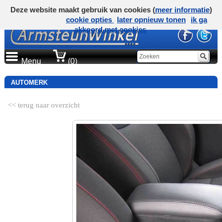
Deze website maakt gebruik van cookies (
meer informatie
)
cookie opties
later opnieuw tonen
ik ga
akkoord met cookies
Menu
(0)
AUTOMERK
<< terug naar overzicht