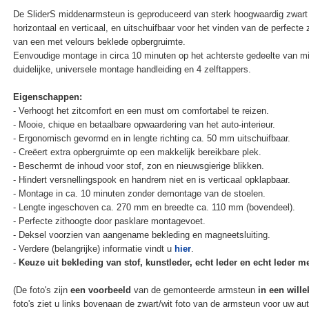
De SliderS middenarmsteun is geproduceerd van sterk hoogwaardig zwart 
horizontaal en verticaal, en uitschuifbaar voor het vinden van de perfecte
van een met velours beklede opbergruimte.
Eenvoudige montage in circa 10 minuten op het achterste gedeelte van m
duidelijke, universele montage handleiding en 4 zelftappers.
Eigenschappen:
- Verhoogt het zitcomfort en een must om comfortabel te reizen.
- Mooie, chique en betaalbare opwaardering van het auto-interieur.
- Ergonomisch gevormd en in lengte richting ca. 50 mm uitschuifbaar.
- Creëert extra opbergruimte op een makkelijk bereikbare plek.
- Beschermt de inhoud voor stof, zon en nieuwsgierige blikken.
- Hindert versnellingspook en handrem niet en is verticaal opklapbaar.
- Montage in ca. 10 minuten zonder demontage van de stoelen.
- Lengte ingeschoven ca. 270 mm en breedte ca. 110 mm (bovendeel).
- Perfecte zithoogte door pasklare montagevoet.
- Deksel voorzien van aangename bekleding en magneetsluiting.
- Verdere (belangrijke) informatie vindt u
hier
.
-
Keuze uit bekleding van stof, kunstleder, echt leder en echt leder met
(De foto's zijn
een voorbeeld
van de gemonteerde armsteun
in een wille
foto's ziet u links bovenaan de zwart/wit foto van de armsteun voor uw au