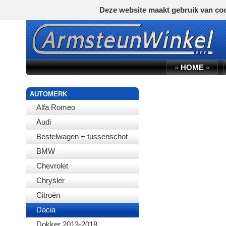
Deze website maakt gebruik van coo
»
HOME
«
AUTOMERK
Alfa Romeo
Audi
Bestelwagen + tussenschot
BMW
Chevrolet
Chrysler
Citroën
Dacia
Dokker 2013-2018