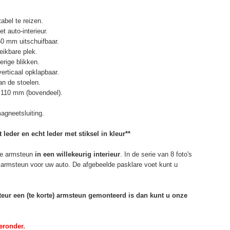
abel te reizen.
t auto-interieur.
50 mm uitschuifbaar.
eikbare plek.
erige blikken.
erticaal opklapbaar.
n de stoelen.
 110 mm (bovendeel).
agneetsluiting.
 leder en echt leder met stiksel in kleur**
e armsteun
in een willekeurig interieur
. In de serie van 8 foto's
de armsteun voor uw auto. De afgebeelde pasklare voet kunt u
rteur een (te korte) armsteun gemonteerd is dan kunt u onze
eronder.