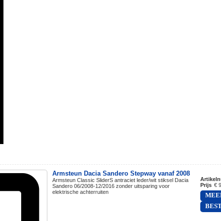
Armsteun Dacia Sandero Stepway vanaf 2008
Artikel
Armsteun Classic SliderS antraciet leder/wit stiksel Dacia
Prijs
€ 
Sandero 06/2008-12/2016 zonder uitsparing voor
elektrische achterruiten
MEE
BES