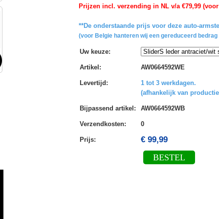
Prijzen incl. verzending in NL v/a €79,99 (voor
**De onderstaande prijs voor deze auto-armste
(voor Belgie hanteren wij een gereduceerd bedrag 
Uw keuze
:
Artikel
:
AW0664592WE
Levertijd
:
1 tot 3 werkdagen.
(afhankelijk van productie
Bijpassend artikel
:
AW0664592WB
Verzendkosten
:
0
€ 99,99
Prijs:
BESTEL