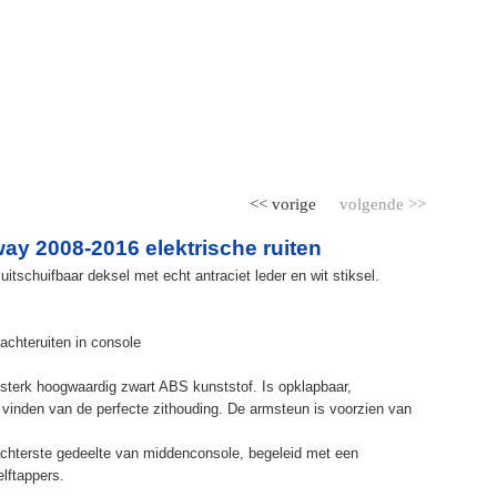
<< vorige
volgende >>
y 2008-2016 elektrische ruiten
itschuifbaar deksel met echt antraciet leder en wit stiksel.
achteruiten in console
terk hoogwaardig zwart ABS kunststof. Is opklapbaar,
et vinden van de perfecte zithouding. De armsteun is voorzien van
chterste gedeelte van middenconsole, begeleid met een
elftappers.