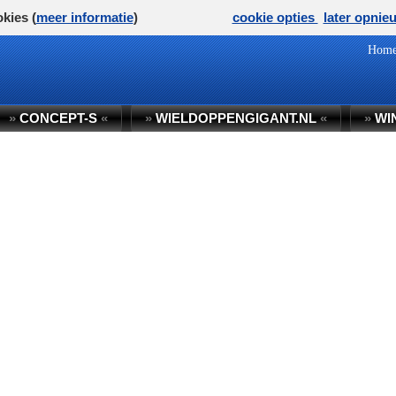
kies (
meer informatie
)
cookie opties
later opnie
Hom
»
CONCEPT-S
«
»
WIELDOPPENGIGANT.NL
«
»
WI