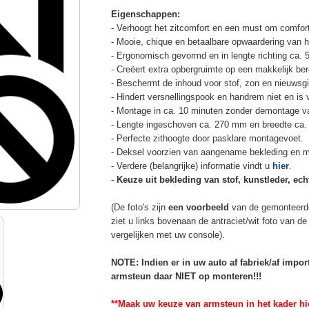
Eigenschappen:
- Verhoogt het zitcomfort en een must om comfort
- Mooie, chique en betaalbare opwaardering van he
- Ergonomisch gevormd en in lengte richting ca. 
- Creëert extra opbergruimte op een makkelijk ber
- Beschermt de inhoud voor stof, zon en nieuwsgi
- Hindert versnellingspook en handrem niet en is v
- Montage in ca. 10 minuten zonder demontage va
- Lengte ingeschoven ca. 270 mm en breedte ca.
- Perfecte zithoogte door pasklare montagevoet.
- Deksel voorzien van aangename bekleding en m
- Verdere (belangrijke) informatie vindt u
hier
.
-
Keuze uit bekleding van stof, kunstleder, echt
(De foto's zijn
een voorbeeld
van de gemonteerd
ziet u links bovenaan de antraciet/wit foto van 
vergelijken met uw console).
NOTE: Indien er in uw auto af fabriek/af impo
armsteun daar NIET op monteren!!!
**Maak uw keuze van armsteun in het kader hi