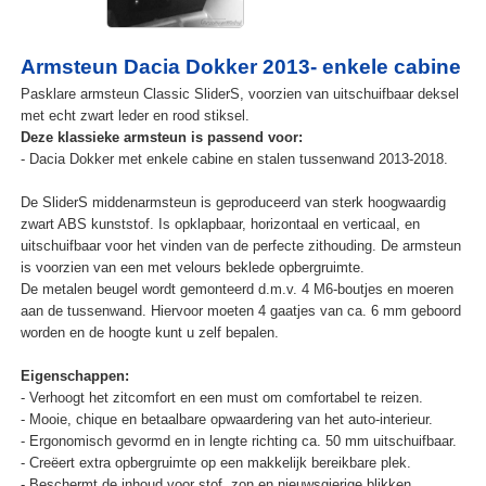
Armsteun Dacia Dokker 2013- enkele cabine
Pasklare armsteun Classic SliderS, voorzien van uitschuifbaar deksel
met echt zwart leder en rood stiksel.
Deze klassieke armsteun is passend voor:
- Dacia Dokker met enkele cabine en stalen tussenwand 2013-2018.
De SliderS middenarmsteun is geproduceerd van sterk hoogwaardig
zwart ABS kunststof. Is opklapbaar, horizontaal en verticaal, en
uitschuifbaar voor het vinden van de perfecte zithouding. De armsteun
is voorzien van een met velours beklede opbergruimte.
De metalen beugel wordt gemonteerd d.m.v. 4 M6-boutjes en moeren
aan de tussenwand. Hiervoor moeten 4 gaatjes van ca. 6 mm geboord
worden en de hoogte kunt u zelf bepalen.
Eigenschappen:
- Verhoogt het zitcomfort en een must om comfortabel te reizen.
- Mooie, chique en betaalbare opwaardering van het auto-interieur.
- Ergonomisch gevormd en in lengte richting ca. 50 mm uitschuifbaar.
- Creëert extra opbergruimte op een makkelijk bereikbare plek.
- Beschermt de inhoud voor stof, zon en nieuwsgierige blikken.