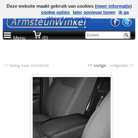
Deze website maakt gebruik van cookies (
meer informatie
)
cookie opties
later opnieuw tonen
ik ga
akkoord met cookies
Menu
(0)
AUTOMERK
<< terug naar overzicht
<< vorige
volgende >>