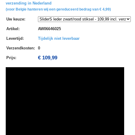
verzending in Nederland
(voor Belgie hanteren wij een gereduceerd bedrag van € 4,99)
Uw keuze
:
Artikel
:
AW06646025
Levertijd
:
Tijdelijk niet leverbaar
Verzendkosten
:
0
€ 109,99
Prijs: