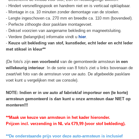
- Hindert versnellingspook en handrem niet en is verticaal opklapbaar.
- Montage in ca. 10 minuten zonder demontage van de stoelen.
- Lengte ingeschoven ca. 270 mm en breedte ca. 110 mm (bovendeel).
- Perfecte zithoogte door pasklare montagevoet.
- Deksel voorzien van aangename bekleding en magneetsluiting.
- Verdere (belangrijke) informatie vindt u
hier
.
-
Keuze uit bekleding van stof, kunstleder, echt leder en echt leder
met stiksel in kleur**
(De foto's zijn
een voorbeeld
van de gemonteerde armsteun
in een
willekeurig interieur
. In de serie van 8 foto's ziet u links bovenaan de
zwart/wit foto van de armsteun voor uw auto. De afgebeelde pasklare
voet kunt u vergelijken met uw console).
NOTE: Indien er in uw auto af fabriek/af importeur een (te korte)
armsteun gemonteerd is dan kunt u onze armsteun daar NIET op
monteren!!!
**Maak uw keuze van armsteun in het kader hieronder.
Prijzen incl. verzending in NL v/a €79,99 (voor stof bekleding).
**De onderstaande prijs voor deze auto-armsteun is inclusief