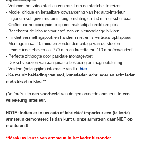
- Verhoogt het zitcomfort en een must om comfortabel te reizen.
- Mooie, chique en betaalbare opwaardering van het auto-interieur.
- Ergonomisch gevormd en in lengte richting ca. 50 mm uitschuifbaar.
- Creëert extra opbergruimte op een makkelijk bereikbare plek.
- Beschermt de inhoud voor stof, zon en nieuwsgierige blikken.
- Hindert versnellingspook en handrem niet en is verticaal opklapbaar.
- Montage in ca. 10 minuten zonder demontage van de stoelen.
- Lengte ingeschoven ca. 270 mm en breedte ca. 110 mm (bovendeel).
- Perfecte zithoogte door pasklare montagevoet.
- Deksel voorzien van aangename bekleding en magneetsluiting.
- Verdere (belangrijke) informatie vindt u
hier
.
-
Keuze uit bekleding van stof, kunstleder, echt leder en echt leder
met stiksel in kleur**
(De foto's zijn
een voorbeeld
van de gemonteerde armsteun
in een
willekeurig interieur
.
NOTE: Indien er in uw auto af fabriek/af importeur een (te korte)
armsteun gemonteerd is dan kunt u onze armsteun daar NIET op
monteren!!!
**Maak uw keuze van armsteun in het kader hieronder.