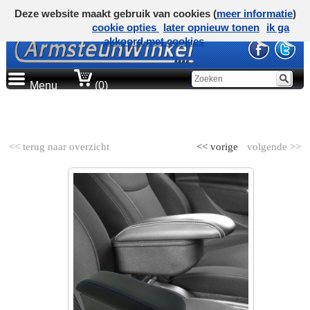
Deze website maakt gebruik van cookies (
meer informatie
)
cookie opties
later opnieuw tonen
ik ga
akkoord met cookies
Menu
(0)
AUTOMERK
<< terug naar overzicht
<< vorige
volgende >>