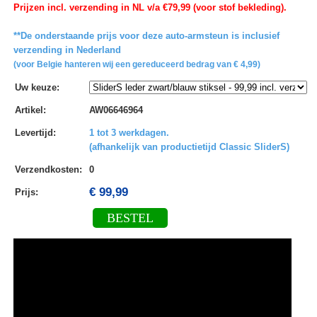
Prijzen incl. verzending in NL v/a €79,99 (voor stof bekleding).
**De onderstaande prijs voor deze auto-armsteun is inclusief
verzending in Nederland
(voor Belgie hanteren wij een gereduceerd bedrag van € 4,99)
Uw keuze
:
Artikel
:
AW06646964
Levertijd
:
1 tot 3 werkdagen.
(afhankelijk van productietijd Classic SliderS)
Verzendkosten
:
0
€ 99,99
Prijs:
BESTEL