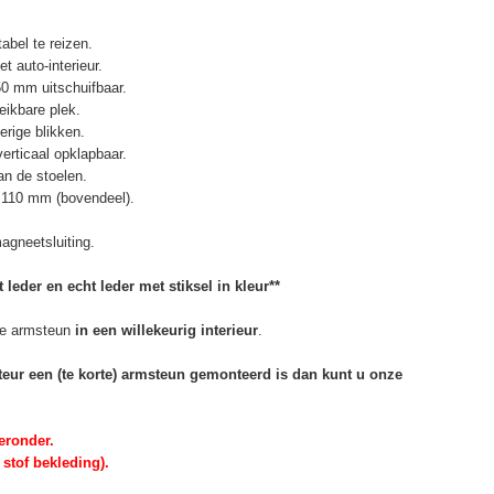
abel te reizen.
t auto-interieur.
50 mm uitschuifbaar.
eikbare plek.
erige blikken.
erticaal opklapbaar.
n de stoelen.
 110 mm (bovendeel).
agneetsluiting.
 leder en echt leder met stiksel in kleur**
e armsteun
in een willekeurig interieur
.
rteur een (te korte) armsteun gemonteerd is dan kunt u onze
eronder.
 stof bekleding).