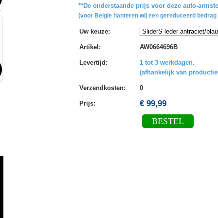
**De onderstaande prijs voor deze auto-armste
(voor Belgie hanteren wij een gereduceerd bedrag 
Uw keuze
:
Artikel
:
AW0664696B
Levertijd
:
1 tot 3 werkdagen.
(afhankelijk van productie
Verzendkosten
:
0
€ 99,99
Prijs:
BESTEL