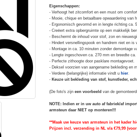
Eigenschappen:
- Verhoogt het zitcomfort en een must om comfort
- Mooie, chique en betaalbare opwaardering van he
- Ergonomisch gevormd en in lengte richting ca. 
- Creëert extra opbergruimte op een makkelijk ber
- Beschermt de inhoud voor stof, zon en nieuwsgi
- Hindert versnellingspook en handrem niet en is v
- Montage in ca. 10 minuten zonder demontage va
- Lengte ingeschoven ca. 270 mm en breedte ca.
- Perfecte zithoogte door pasklare montagevoet.
- Deksel voorzien van aangename bekleding en m
- Verdere (belangrijke) informatie vindt u
hier
.
-
Keuze uit bekleding van stof, kunstleder, echt
(De foto's zijn
een voorbeeld
van de gemonteerd
NOTE: Indien er in uw auto af fabriek/af impo
armsteun daar NIET op monteren!!!
**Maak uw keuze van armsteun in het kader hi
Prijzen incl. verzending in NL v/a €79,99 (voor