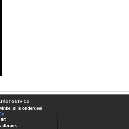
antenservice
inkel.nl is onderdeel
Go
 9C
uidbroek