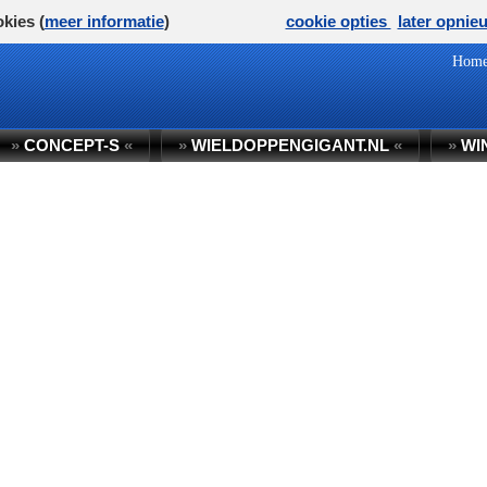
kies (
meer informatie
)
cookie opties
later opnie
Hom
»
CONCEPT-S
«
»
WIELDOPPENGIGANT.NL
«
»
WI