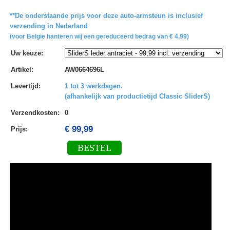
**De onderstaande prijs voor deze auto-armsteun is inclusief
verzending in Nederland
(voor Belgie hanteren wij een gereduceerd bedrag van € 4,99)
Uw keuze
:
Artikel
:
AW0664696L
Levertijd
:
1 tot 3 werkdagen.
(afhankelijk van productietijd Classic SliderS)
Verzendkosten
:
0
€ 99,99
Prijs:
BESTEL