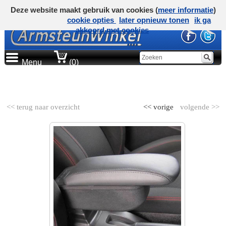
Deze website maakt gebruik van cookies (
meer informatie
)
cookie opties
later opnieuw tonen
ik ga
akkoord met cookies
Menu
(0)
AUTOMERK
<< terug naar overzicht
<< vorige
volgende >>