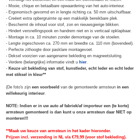
- Mooie, chique en betaalbare opwaardering van het auto-interieur.
- Ergonomisch gevormd en in lengte richting ca. 50 mm uitschuifbaar.
- Creëert extra opbergruimte op een makkelijk bereikbare plek.
- Beschermt de inhoud voor stof, zon en nieuwsgierige blikken.
- Hindert versnellingspook en handrem niet en is verticaal opklapbaar.
- Montage in ca. 10 minuten zonder demontage van de stoelen.
- Lengte ingeschoven ca. 270 mm en breedte ca. 110 mm (bovendeel).
- Perfecte zithoogte door pasklare montagevoet.
- Deksel voorzien van aangename bekleding en magneetsluiting.
- Verdere (belangrijke) informatie vindt u
hier
.
-
Keuze uit bekleding van stof, kunstleder, echt leder en echt leder
met stiksel in kleur**
(De foto's zijn
een voorbeeld
van de gemonteerde armsteun
in een
willekeurig interieur
.
NOTE: Indien er in uw auto af fabriek/af importeur een (te korte)
armsteun gemonteerd is dan kunt u onze armsteun daar NIET op
monteren!!!
**Maak uw keuze van armsteun in het kader hieronder.
Prijzen incl. verzending in NL v/a €79,99 (voor stof bekleding).