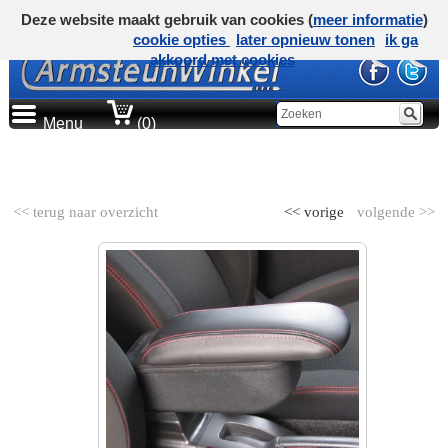
Deze website maakt gebruik van cookies (
meer informatie
)
cookie opties
later opnieuw tonen
ik ga
akkoord met cookies
Menu
(0)
AUTOMERK
<< terug naar overzicht
<< vorige
volgende >>