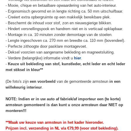
- Mooie, chique en betaalbare opwaardering van het auto-interieur.
- Ergonomisch gevormd en in lengte richting ca. 50 mm uitschuifbaar.
- Creëert extra opbergruimte op een makkelijk bereikbare plek.
- Beschermt de inhoud voor stof, zon en nieuwsgierige blikken.
- Hindert versnellingspook en handrem niet en is verticaal opklapbaar.
- Montage in ca. 10 minuten zonder demontage van de stoelen.
- Lengte ingeschoven ca. 270 mm en breedte ca. 110 mm (bovendeel).
- Perfecte zithoogte door pasklare montagevoet.
- Deksel voorzien van aangename bekleding en magneetsluiting.
- Verdere (belangrijke) informatie vindt u
hier
.
-
Keuze uit bekleding van stof, kunstleder, echt leder en echt leder
met stiksel in kleur**
(De foto's zijn
een voorbeeld
van de gemonteerde armsteun
in een
willekeurig interieur
.
NOTE: Indien er in uw auto af fabriek/af importeur een (te korte)
armsteun gemonteerd is dan kunt u onze armsteun daar NIET op
monteren!!!
**Maak uw keuze van armsteun in het kader hieronder.
Prijzen incl. verzending in NL v/a €79,99 (voor stof bekleding).