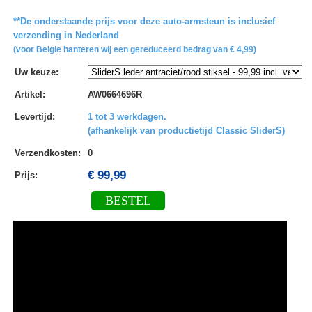
**De onderstaande prijs voor deze auto-armsteun is inclusief
verzending in Nederland
(voor Belgie hanteren wij een gereduceerd bedrag van € 4,99)
Uw keuze
:
Artikel
:
AW0664696R
Levertijd
:
1 tot 3 werkdagen.
(afhankelijk van productietijd Classic SliderS)
Verzendkosten
:
0
€ 99,99
Prijs:
BESTEL