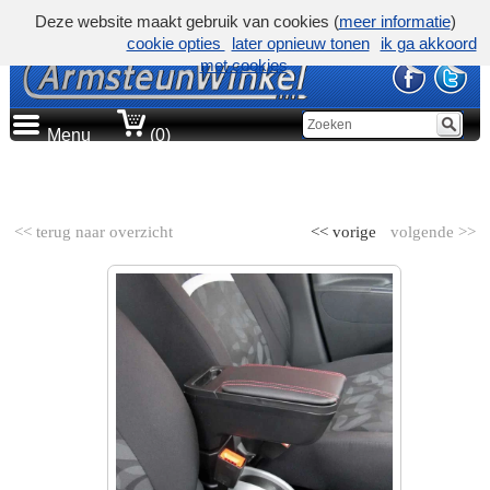
Deze website maakt gebruik van cookies (
meer informatie
)
cookie opties
later opnieuw tonen
ik ga akkoord
met cookies
Menu
(0)
AUTOMERK
<< terug naar overzicht
<< vorige
volgende >>