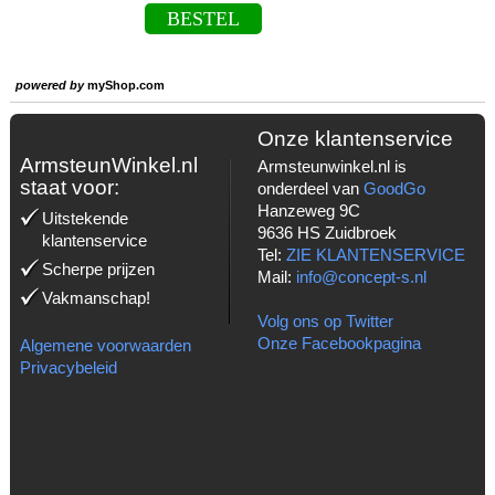
BESTEL
powered by
myShop.com
Onze klantenservice
ArmsteunWinkel.nl
Armsteunwinkel.nl is
staat voor:
onderdeel van
GoodGo
Hanzeweg 9C
Uitstekende
9636 HS Zuidbroek
klantenservice
Tel:
ZIE KLANTENSERVICE
Scherpe prijzen
Mail:
info@concept-s.nl
Vakmanschap!
Volg ons op Twitter
Onze Facebookpagina
Algemene voorwaarden
Privacybeleid