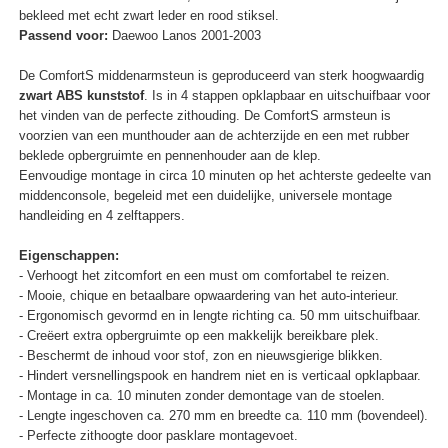
bekleed met echt zwart leder en rood stiksel.
Passend voor:
Daewoo Lanos 2001-2003
De ComfortS middenarmsteun is geproduceerd van sterk hoogwaardig
zwart ABS kunststof
. Is in 4 stappen opklapbaar en uitschuifbaar voor
het vinden van de perfecte zithouding. De ComfortS armsteun is
voorzien van een munthouder aan de achterzijde en een met rubber
beklede opbergruimte en pennenhouder aan de klep.
Eenvoudige montage in circa 10 minuten op het achterste gedeelte van
middenconsole, begeleid met een duidelijke, universele montage
handleiding en 4 zelftappers.
Eigenschappen:
- Verhoogt het zitcomfort en een must om comfortabel te reizen.
- Mooie, chique en betaalbare opwaardering van het auto-interieur.
- Ergonomisch gevormd en in lengte richting ca. 50 mm uitschuifbaar.
- Creëert extra opbergruimte op een makkelijk bereikbare plek.
- Beschermt de inhoud voor stof, zon en nieuwsgierige blikken.
- Hindert versnellingspook en handrem niet en is verticaal opklapbaar.
- Montage in ca. 10 minuten zonder demontage van de stoelen.
- Lengte ingeschoven ca. 270 mm en breedte ca. 110 mm (bovendeel).
- Perfecte zithoogte door pasklare montagevoet.