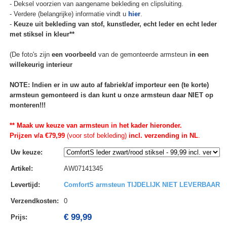
- Deksel voorzien van aangename bekleding en clipsluiting.
- Verdere (belangrijke) informatie vindt u
hier
.
-
Keuze uit bekleding van stof, kunstleder, echt leder en echt leder
met stiksel in kleur**
(De foto's zijn
een voorbeeld
van de gemonteerde armsteun
in een
willekeurig interieur
NOTE: Indien er in uw auto af fabriek/af importeur een (te korte)
armsteun gemonteerd is dan kunt u onze armsteun daar NIET op
monteren!!!
** Maak uw keuze van armsteun in het kader hieronder.
Prijzen v/a €79,99
(voor stof bekleding)
incl. verzending in NL
.
Uw keuze
:
Artikel
:
AW07141345
Levertijd
:
ComfortS armsteun TIJDELIJK NIET LEVERBAAR
Verzendkosten
:
0
€ 99,99
Prijs: