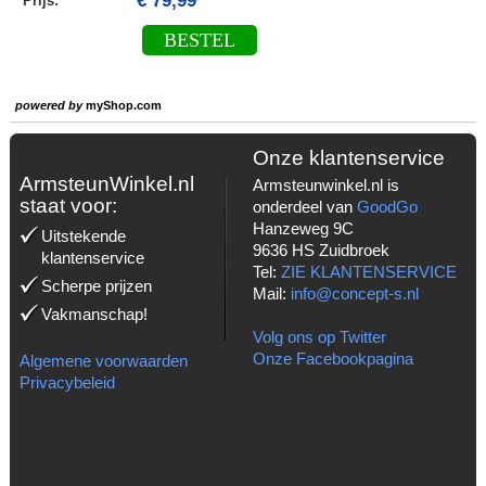
€ 79,99
Prijs:
BESTEL
powered by
myShop.com
Onze klantenservice
ArmsteunWinkel.nl
Armsteunwinkel.nl is
staat voor:
onderdeel van
GoodGo
Hanzeweg 9C
Uitstekende
9636 HS Zuidbroek
klantenservice
Tel:
ZIE KLANTENSERVICE
Scherpe prijzen
Mail:
info@concept-s.nl
Vakmanschap!
Volg ons op Twitter
Onze Facebookpagina
Algemene voorwaarden
Privacybeleid