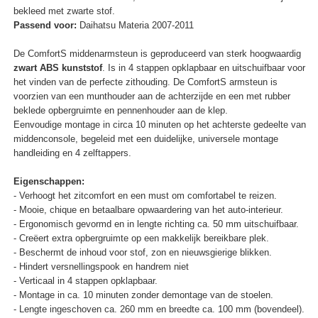
bekleed met zwarte stof.
Passend voor:
Daihatsu Materia 2007-2011
De ComfortS middenarmsteun is geproduceerd van sterk hoogwaardig
zwart ABS kunststof
. Is in 4 stappen opklapbaar en uitschuifbaar voor
het vinden van de perfecte zithouding. De ComfortS armsteun is
voorzien van een munthouder aan de achterzijde en een met rubber
beklede opbergruimte en pennenhouder aan de klep.
Eenvoudige montage in circa 10 minuten op het achterste gedeelte van
middenconsole, begeleid met een duidelijke, universele montage
handleiding en 4 zelftappers.
Eigenschappen:
- Verhoogt het zitcomfort en een must om comfortabel te reizen.
- Mooie, chique en betaalbare opwaardering van het auto-interieur.
- Ergonomisch gevormd en in lengte richting ca. 50 mm uitschuifbaar.
- Creëert extra opbergruimte op een makkelijk bereikbare plek.
- Beschermt de inhoud voor stof, zon en nieuwsgierige blikken.
- Hindert versnellingspook en handrem niet
- Verticaal in 4 stappen opklapbaar.
- Montage in ca. 10 minuten zonder demontage van de stoelen.
- Lengte ingeschoven ca. 260 mm en breedte ca. 100 mm (bovendeel).