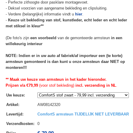
- Perfecte zithoogte door pasklare montagevoet.
- Deksel voorzien van aangename bekleding en clipsluiting.
- Verdere (belangrijke) informatie vindt u
hier
.
-
Keuze uit bekleding van stof, kunstleder, echt leder en echt leder
met stiksel in kleur**
(De foto's zijn
een voorbeeld
van de gemonteerde armsteun
in een
willekeurig interieur
NOTE: Indien er in uw auto af fabriek/af importeur een (te korte)
armsteun gemonteerd is dan kunt u onze armsteun daar NIET op
monteren!!!
** Maak uw keuze van armsteun in het kader hieronder.
Prijzen v/a €79,99
(voor stof bekleding)
incl. verzending in NL
.
Uw keuze
:
Artikel
:
AW08142320
Levertijd
:
ComfortS armsteun TIJDELIJK NIET LEVERBAAR
Verzendkosten
:
0