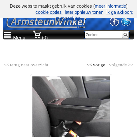
Deze website maakt gebruik van cookies (
meer informatie
)
cookie opties
later opnieuw tonen
ik ga akkoord
met cookies
Menu
(0)
AUTOMERK
<< terug naar overzicht
<< vorige
volgende >>