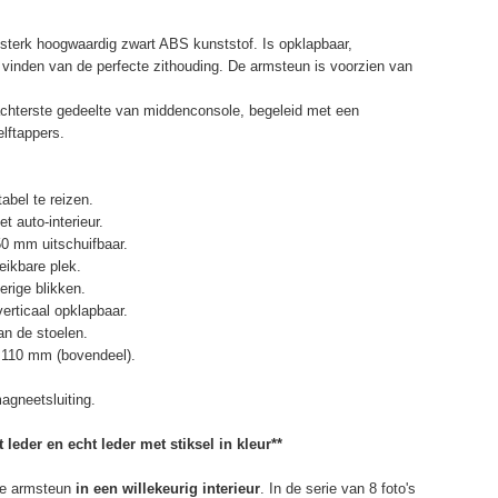
terk hoogwaardig zwart ABS kunststof. Is opklapbaar,
et vinden van de perfecte zithouding. De armsteun is voorzien van
chterste gedeelte van middenconsole, begeleid met een
elftappers.
abel te reizen.
t auto-interieur.
50 mm uitschuifbaar.
eikbare plek.
erige blikken.
erticaal opklapbaar.
n de stoelen.
 110 mm (bovendeel).
agneetsluiting.
 leder en echt leder met stiksel in kleur**
e armsteun
in een willekeurig interieur
. In de serie van 8 foto's