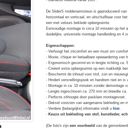
De SliderS middenarmsteun is geproduceerd van s
horizontaal en verticaal, en uitschuifbaar voor h
een met velours beklede opbergruimte.
Eenvoudige montage in circa 10 minuten op het a
duidelijke, universele montage handleiding en 4 z
Eigenschappen:
- Verhoogt het zitcomfort en een must om comfort
- Mooie, chique en betaalbare opwaardering van he
- Ergonomisch gevormd en in lengte richting ca. 
- Creëert extra opbergruimte op een makkelijk ber
- Beschermt de inhoud voor stof, zon en nieuwsgi
- Hindert versnellingspook en handrem niet en is v
- Montage in ca. 10 minuten zonder demontage va
- Lengte ingeschoven ca. 270 mm en breedte ca.
- Perfecte zithoogte door pasklare montagevoet.
- Deksel voorzien van aangename bekleding en m
- Verdere (belangrijke) informatie vindt u
hier
.
-
Keuze uit bekleding van stof, kunstleder, echt
(De foto's zijn
een voorbeeld
van de gemonteerd