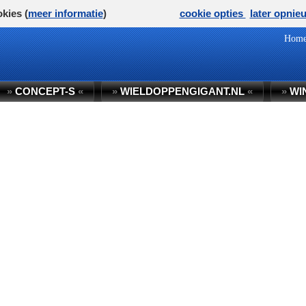
kies (
meer informatie
)
cookie opties
later opnie
Hom
»
CONCEPT-S
«
»
WIELDOPPENGIGANT.NL
«
»
WI