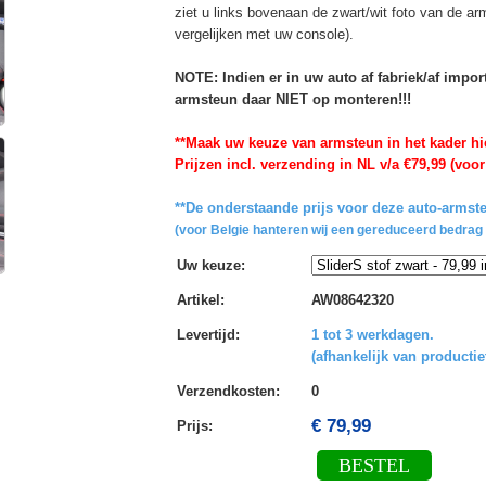
ziet u links bovenaan de zwart/wit foto van de a
vergelijken met uw console).
NOTE: Indien er in uw auto af fabriek/af impo
armsteun daar NIET op monteren!!!
**Maak uw keuze van armsteun in het kader hi
Prijzen incl. verzending in NL v/a €79,99 (voor
**De onderstaande prijs voor deze auto-armste
(voor Belgie hanteren wij een gereduceerd bedrag 
Uw keuze
:
Artikel
:
AW08642320
Levertijd
:
1 tot 3 werkdagen.
(afhankelijk van productie
Verzendkosten
:
0
€ 79,99
Prijs:
BESTEL