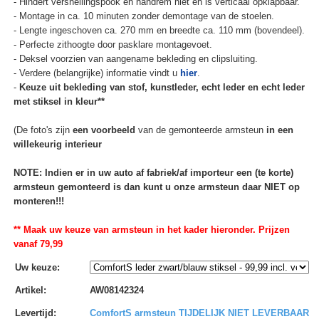
- Hindert versnellingspook en handrem niet en is verticaal opklapbaar.
- Montage in ca. 10 minuten zonder demontage van de stoelen.
- Lengte ingeschoven ca. 270 mm en breedte ca. 110 mm (bovendeel).
- Perfecte zithoogte door pasklare montagevoet.
- Deksel voorzien van aangename bekleding en clipsluiting.
- Verdere (belangrijke) informatie vindt u
hier
.
-
Keuze uit bekleding van stof, kunstleder, echt leder en echt leder
met stiksel in kleur**
(De foto's zijn
een voorbeeld
van de gemonteerde armsteun
in een
willekeurig interieur
NOTE: Indien er in uw auto af fabriek/af importeur een (te korte)
armsteun gemonteerd is dan kunt u onze armsteun daar NIET op
monteren!!!
** Maak uw keuze van armsteun in het kader hieronder. Prijzen
vanaf 79,99
Uw keuze
:
Artikel
:
AW08142324
Levertijd
:
ComfortS armsteun TIJDELIJK NIET LEVERBAAR