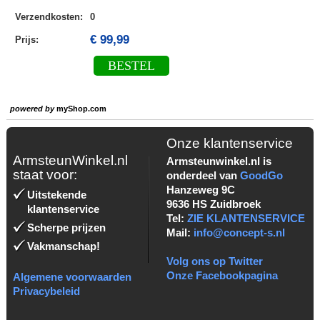
Verzendkosten
:
0
€ 99,99
Prijs:
BESTEL
powered by
myShop.com
Onze klantenservice
ArmsteunWinkel.nl
Armsteunwinkel.nl is
staat voor:
onderdeel van
GoodGo
Hanzeweg 9C
Uitstekende
9636 HS Zuidbroek
klantenservice
Tel:
ZIE KLANTENSERVICE
Scherpe prijzen
Mail:
info@concept-s.nl
Vakmanschap!
Volg ons op Twitter
Onze Facebookpagina
Algemene voorwaarden
Privacybeleid