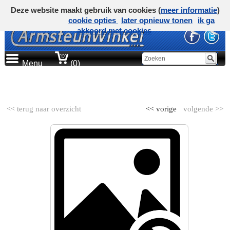
Deze website maakt gebruik van cookies (
meer informatie
)
cookie opties
later opnieuw tonen
ik ga
akkoord met cookies
Menu
(0)
AUTOMERK
<< terug naar overzicht
<< vorige
volgende >>