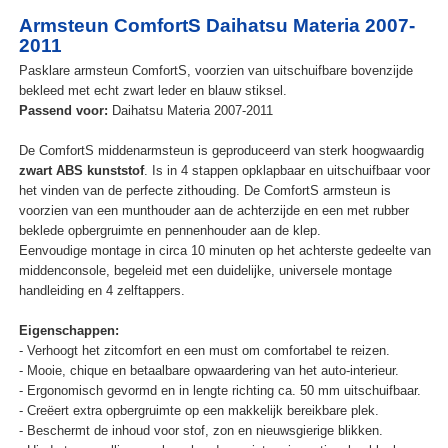
Armsteun ComfortS Daihatsu Materia 2007-
2011
Pasklare armsteun ComfortS, voorzien van uitschuifbare bovenzijde
bekleed met echt zwart leder en blauw stiksel.
Passend voor:
Daihatsu Materia 2007-2011
De ComfortS middenarmsteun is geproduceerd van sterk hoogwaardig
zwart ABS kunststof
. Is in 4 stappen opklapbaar en uitschuifbaar voor
het vinden van de perfecte zithouding. De ComfortS armsteun is
voorzien van een munthouder aan de achterzijde en een met rubber
beklede opbergruimte en pennenhouder aan de klep.
Eenvoudige montage in circa 10 minuten op het achterste gedeelte van
middenconsole, begeleid met een duidelijke, universele montage
handleiding en 4 zelftappers.
Eigenschappen:
- Verhoogt het zitcomfort en een must om comfortabel te reizen.
- Mooie, chique en betaalbare opwaardering van het auto-interieur.
- Ergonomisch gevormd en in lengte richting ca. 50 mm uitschuifbaar.
- Creëert extra opbergruimte op een makkelijk bereikbare plek.
- Beschermt de inhoud voor stof, zon en nieuwsgierige blikken.