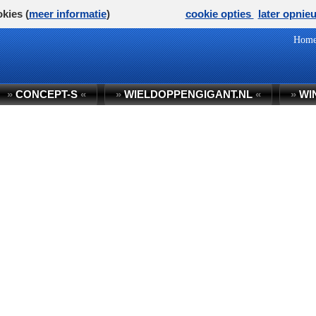
kies (
meer informatie
)
cookie opties
later opnie
Hom
»
CONCEPT-S
«
»
WIELDOPPENGIGANT.NL
«
»
WI