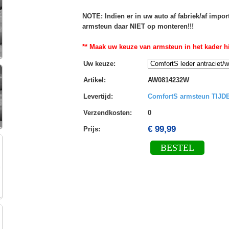
NOTE: Indien er in uw auto af fabriek/af impo
armsteun daar NIET op monteren!!!
** Maak uw keuze van armsteun in het kader hi
Uw keuze
:
Artikel
:
AW0814232W
Levertijd
:
ComfortS armsteun TIJ
Verzendkosten
:
0
€ 99,99
Prijs:
BESTEL