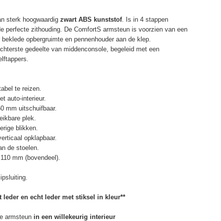
an sterk hoogwaardig
zwart ABS kunststof
. Is in 4 stappen
de perfecte zithouding. De ComfortS armsteun is voorzien van een
r beklede opbergruimte en pennenhouder aan de klep.
chterste gedeelte van middenconsole, begeleid met een
elftappers.
abel te reizen.
t auto-interieur.
50 mm uitschuifbaar.
eikbare plek.
erige blikken.
erticaal opklapbaar.
n de stoelen.
 110 mm (bovendeel).
psluiting.
 leder en echt leder met stiksel in kleur**
e armsteun
in een willekeurig interieur