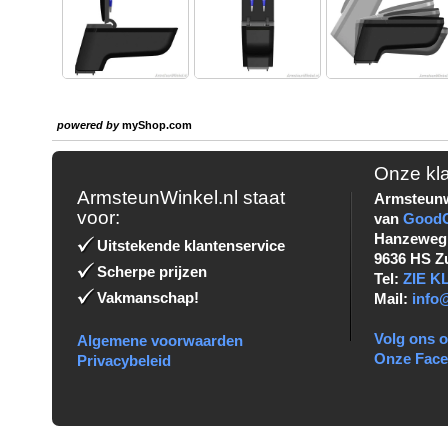
powered by
myShop.com
Onze kl
ArmsteunWinkel.nl staat
Armsteunw
voor:
van
Good
Hanzeweg
Uitstekende klantenservice
9636 HS Z
Scherpe prijzen
Tel:
ZIE 
Vakmanschap!
Mail:
info
Volg ons o
Algemene voorwaarden
Onze Fac
Privacybeleid