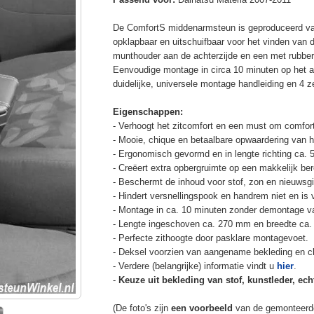
De ComfortS middenarmsteun is geproduceerd v
opklapbaar en uitschuifbaar voor het vinden van 
munthouder aan de achterzijde en een met rubbe
Eenvoudige montage in circa 10 minuten op het a
duidelijke, universele montage handleiding en 4 z
Eigenschappen:
- Verhoogt het zitcomfort en een must om comfort
- Mooie, chique en betaalbare opwaardering van he
- Ergonomisch gevormd en in lengte richting ca. 
- Creëert extra opbergruimte op een makkelijk ber
- Beschermt de inhoud voor stof, zon en nieuwsgi
- Hindert versnellingspook en handrem niet en is v
- Montage in ca. 10 minuten zonder demontage va
- Lengte ingeschoven ca. 270 mm en breedte ca.
- Perfecte zithoogte door pasklare montagevoet.
- Deksel voorzien van aangename bekleding en cli
- Verdere (belangrijke) informatie vindt u
hier
.
-
Keuze uit bekleding van stof, kunstleder, echt
(De foto's zijn
een voorbeeld
van de gemonteerd