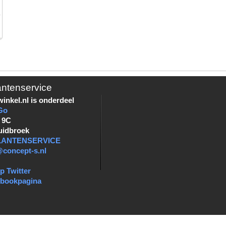
antenservice
inkel.nl is onderdeel
Go
 9C
uidbroek
KLANTENSERVICE
@concept-s.nl
p Twitter
ebookpagina