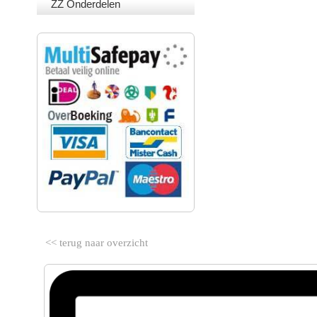
ZZ Onderdelen
VEILIG BETALEN
<< terug naar overzicht