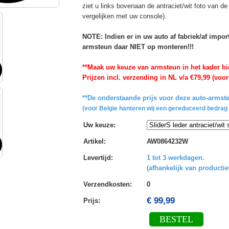
ziet u links bovenaan de antraciet/wit foto van 
vergelijken met uw console).
NOTE: Indien er in uw auto af fabriek/af impo
armsteun daar NIET op monteren!!!
**Maak uw keuze van armsteun in het kader hi
Prijzen incl. verzending in NL v/a €79,99 (voor
**De onderstaande prijs voor deze auto-armste
(voor Belgie hanteren wij een gereduceerd bedrag 
Uw keuze
:
Artikel
:
AW0864232W
Levertijd
:
1 tot 3 werkdagen.
(afhankelijk van productie
Verzendkosten
:
0
€ 99,99
Prijs:
BESTEL