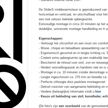
De SliderS middenarmsteun is geproduceerd van s
horizontaal en verticaal, en uitschuifbaar voor h
een met velours beklede opbergruimte.
Eenvoudige montage in circa 10 minuten op het a
duidelijke, universele montage handleiding en 4 z
Eigenschappen:
- Verhoogt het zitcomfort en een must om comfort
- Mooie, chique en betaalbare opwaardering van he
- Ergonomisch gevormd en in lengte richting ca. 
- Creëert extra opbergruimte op een makkelijk ber
- Beschermt de inhoud voor stof, zon en nieuwsgi
- Hindert versnellingspook en handrem niet en is v
- Montage in ca. 10 minuten zonder demontage va
- Lengte ingeschoven ca. 270 mm en breedte ca.
- Perfecte zithoogte door pasklare montagevoet.
- Deksel voorzien van aangename bekleding en m
- Verdere (belangrijke) informatie vindt u
hier
.
-
Keuze uit bekleding van stof, kunstleder, echt
(De foto's zijn
een voorbeeld
van de gemonteerd