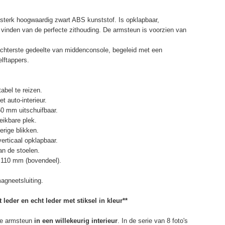
terk hoogwaardig zwart ABS kunststof. Is opklapbaar,
et vinden van de perfecte zithouding. De armsteun is voorzien van
chterste gedeelte van middenconsole, begeleid met een
elftappers.
abel te reizen.
t auto-interieur.
50 mm uitschuifbaar.
eikbare plek.
erige blikken.
erticaal opklapbaar.
n de stoelen.
 110 mm (bovendeel).
agneetsluiting.
 leder en echt leder met stiksel in kleur**
e armsteun
in een willekeurig interieur
. In de serie van 8 foto's