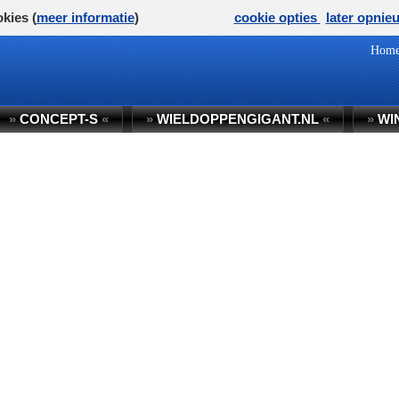
kies (
meer informatie
)
cookie opties
later opnie
Hom
»
CONCEPT-S
«
»
WIELDOPPENGIGANT.NL
«
»
WI