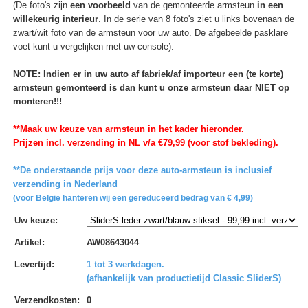
(De foto's zijn
een voorbeeld
van de gemonteerde armsteun
in een
willekeurig interieur
. In de serie van 8 foto's ziet u links bovenaan de
zwart/wit foto van de armsteun voor uw auto. De afgebeelde pasklare
voet kunt u vergelijken met uw console).
NOTE: Indien er in uw auto af fabriek/af importeur een (te korte)
armsteun gemonteerd is dan kunt u onze armsteun daar NIET op
monteren!!!
**Maak uw keuze van armsteun in het kader hieronder.
Prijzen incl. verzending in NL v/a €79,99 (voor stof bekleding).
**De onderstaande prijs voor deze auto-armsteun is inclusief
verzending in Nederland
(voor Belgie hanteren wij een gereduceerd bedrag van € 4,99)
Uw keuze
:
Artikel
:
AW08643044
Levertijd
:
1 tot 3 werkdagen.
(afhankelijk van productietijd Classic SliderS)
Verzendkosten
:
0