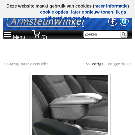
Deze website maakt gebruik van cookies (
meer informatie
)
cookie opties
later opnieuw tonen
ik ga
akkoord met cookies
Menu
(0)
AUTOMERK
<< terug naar overzicht
<< vorige
volgende >>