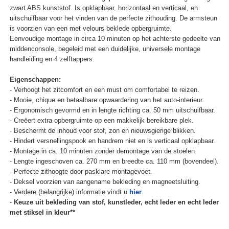
zwart ABS kunststof. Is opklapbaar, horizontaal en verticaal, en
uitschuifbaar voor het vinden van de perfecte zithouding. De armsteun
is voorzien van een met velours beklede opbergruimte.
Eenvoudige montage in circa 10 minuten op het achterste gedeelte van
middenconsole, begeleid met een duidelijke, universele montage
handleiding en 4 zelftappers.
Eigenschappen:
- Verhoogt het zitcomfort en een must om comfortabel te reizen.
- Mooie, chique en betaalbare opwaardering van het auto-interieur.
- Ergonomisch gevormd en in lengte richting ca. 50 mm uitschuifbaar.
- Creëert extra opbergruimte op een makkelijk bereikbare plek.
- Beschermt de inhoud voor stof, zon en nieuwsgierige blikken.
- Hindert versnellingspook en handrem niet en is verticaal opklapbaar.
- Montage in ca. 10 minuten zonder demontage van de stoelen.
- Lengte ingeschoven ca. 270 mm en breedte ca. 110 mm (bovendeel).
- Perfecte zithoogte door pasklare montagevoet.
- Deksel voorzien van aangename bekleding en magneetsluiting.
- Verdere (belangrijke) informatie vindt u
hier
.
-
Keuze uit bekleding van stof, kunstleder, echt leder en echt leder
met stiksel in kleur**