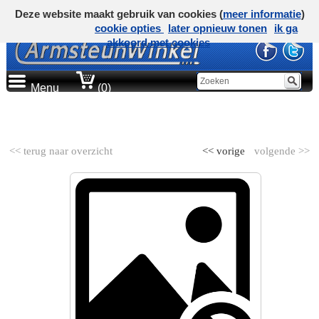
Deze website maakt gebruik van cookies (
meer informatie
)
cookie opties
later opnieuw tonen
ik ga
akkoord met cookies
Menu
(0)
AUTOMERK
<< terug naar overzicht
<< vorige
volgende >>