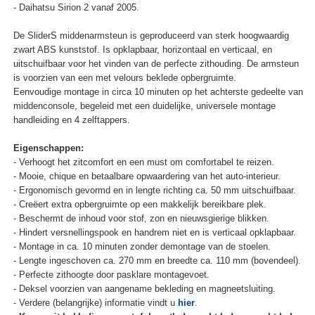
- Daihatsu Sirion 2 vanaf 2005.
De SliderS middenarmsteun is geproduceerd van sterk hoogwaardig
zwart ABS kunststof. Is opklapbaar, horizontaal en verticaal, en
uitschuifbaar voor het vinden van de perfecte zithouding. De armsteun
is voorzien van een met velours beklede opbergruimte.
Eenvoudige montage in circa 10 minuten op het achterste gedeelte van
middenconsole, begeleid met een duidelijke, universele montage
handleiding en 4 zelftappers.
Eigenschappen:
- Verhoogt het zitcomfort en een must om comfortabel te reizen.
- Mooie, chique en betaalbare opwaardering van het auto-interieur.
- Ergonomisch gevormd en in lengte richting ca. 50 mm uitschuifbaar.
- Creëert extra opbergruimte op een makkelijk bereikbare plek.
- Beschermt de inhoud voor stof, zon en nieuwsgierige blikken.
- Hindert versnellingspook en handrem niet en is verticaal opklapbaar.
- Montage in ca. 10 minuten zonder demontage van de stoelen.
- Lengte ingeschoven ca. 270 mm en breedte ca. 110 mm (bovendeel).
- Perfecte zithoogte door pasklare montagevoet.
- Deksel voorzien van aangename bekleding en magneetsluiting.
- Verdere (belangrijke) informatie vindt u
hier
.