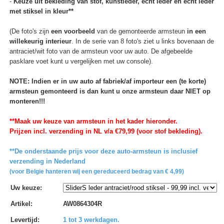
-
Keuze uit bekleding van stof, kunstleder, echt leder en echt leder
met stiksel in kleur**
(De foto's zijn
een voorbeeld
van de gemonteerde armsteun
in een
willekeurig interieur
. In de serie van 8 foto's ziet u links bovenaan de
antraciet/wit foto van de armsteun voor uw auto. De afgebeelde
pasklare voet kunt u vergelijken met uw console).
NOTE: Indien er in uw auto af fabriek/af importeur een (te korte)
armsteun gemonteerd is dan kunt u onze armsteun daar NIET op
monteren!!!
**Maak uw keuze van armsteun in het kader hieronder.
Prijzen incl. verzending in NL v/a €79,99 (voor stof bekleding).
**De onderstaande prijs voor deze auto-armsteun is inclusief
verzending in Nederland
(voor Belgie hanteren wij een gereduceerd bedrag van € 4,99)
Uw keuze
:
Artikel
:
AW0864304R
Levertijd
:
1 tot 3 werkdagen.