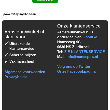
powered by
myShop.com
Onze klantenservice
ArmsteunWinkel.nl
Armsteunwinkel.nl is
staat voor:
onderdeel van
GoodGo
Hanzeweg 9C
Uitstekende
9636 HS Zuidbroek
klantenservice
Tel:
ZIE KLANTENSERVICE
Scherpe prijzen
Mail:
info@concept-s.nl
Vakmanschap!
Volg ons op Twitter
Onze Facebookpagina
Algemene voorwaarden
Privacybeleid