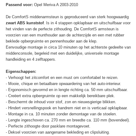
Passend voor:
Opel Meriva A 2003-2010
De ComfortS middenarmsteun is geproduceerd van sterk hoogwaardig
zwart ABS kunststof
. Is in 4 stappen opklapbaar en uitschuifbaar voor
het vinden van de perfecte zithouding. De ComfortS armsteun is
voorzien van een munthouder aan de achterzijde en een met rubber
beklede opbergruimte en pennenhouder aan de klep.
Eenvoudige montage in circa 10 minuten op het achterste gedeelte van
middenconsole, begeleid met een duidelijke, universele montage
handleiding en 4 zelftappers.
Eigenschappen:
- Verhoogt het zitcomfort en een must om comfortabel te reizen.
- Mooie, chique en betaalbare opwaardering van het auto-interieur.
- Ergonomisch gevormd en in lengte richting ca. 50 mm uitschuifbaar.
- Creëert extra opbergruimte op een makkelijk bereikbare plek.
- Beschermt de inhoud voor stof, zon en nieuwsgierige blikken.
- Hindert versnellingspook en handrem niet en is verticaal opklapbaar.
- Montage in ca. 10 minuten zonder demontage van de stoelen.
- Lengte ingeschoven ca. 270 mm en breedte ca. 110 mm (bovendeel).
- Perfecte zithoogte door pasklare montagevoet.
- Deksel voorzien van aangename bekleding en clipsluiting.