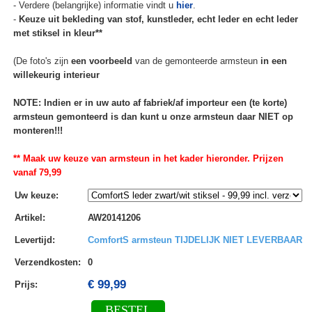
- Verdere (belangrijke) informatie vindt u
hier
.
-
Keuze uit bekleding van stof, kunstleder, echt leder en echt leder
met stiksel in kleur**
(De foto's zijn
een voorbeeld
van de gemonteerde armsteun
in een
willekeurig interieur
NOTE: Indien er in uw auto af fabriek/af importeur een (te korte)
armsteun gemonteerd is dan kunt u onze armsteun daar NIET op
monteren!!!
** Maak uw keuze van armsteun in het kader hieronder. Prijzen
vanaf 79,99
Uw keuze
:
Artikel
:
AW20141206
Levertijd
:
ComfortS armsteun TIJDELIJK NIET LEVERBAAR
Verzendkosten
:
0
€ 99,99
Prijs:
BESTEL