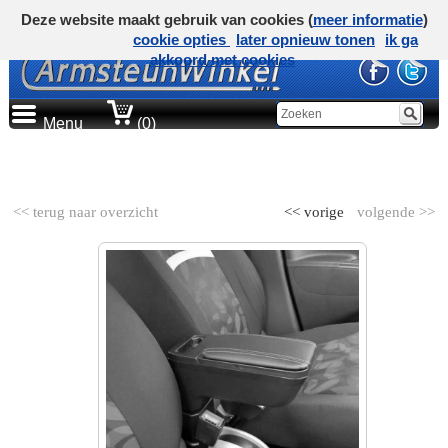
Deze website maakt gebruik van cookies (
meer informatie
)
cookie opties
later opnieuw tonen
ik ga
akkoord met cookies
Menu
(0)
AUTOMERK
<< terug naar overzicht
<< vorige
volgende >>