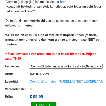
- Verdere (belangrijke) informatie vindt u
hier
.
-
Keuze uit bekleding van stof, kunstleder, echt leder en echt leder
met stiksel in kleur**
(De foto's zijn
een voorbeeld
van de gemonteerde armsteun
in een
willekeurig interieur
NOTE: Indien er in uw auto af fabriek/af importeur een (te korte)
armsteun gemonteerd is dan kunt u onze armsteun daar NIET op
monteren!!!
** Maak uw keuze van armsteun in het kader hieronder. Prijzen
vanaf 79,99
Uw keuze
:
Artikel
:
AW2014120W
Levertijd
:
ComfortS armsteun TIJDELIJK NIET LEVERBAAR
Verzendkosten
:
0
€ 99,99
Prijs:
BESTEL