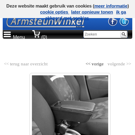
Deze website maakt gebruik van cookies (
meer informatie
)
cookie opties
later opnieuw tonen
ik ga
akkoord met cookies
Menu
(0)
AUTOMERK
<< terug naar overzicht
<< vorige
volgende >>