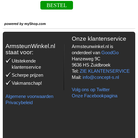
BESTEL
powered by
myShop.com
Onze klantenservice
ArmsteunWinkel.nl
Armsteunwinkel.nl is
staat voor:
onderdeel van
GoodGo
Hanzeweg 9C
Uitstekende
9636 HS Zuidbroek
klantenservice
Tel:
ZIE KLANTENSERVICE
Scherpe prijzen
Mail:
info@concept-s.nl
Vakmanschap!
Volg ons op Twitter
Onze Facebookpagina
Algemene voorwaarden
Privacybeleid