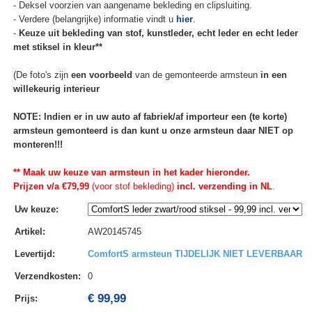
- Deksel voorzien van aangename bekleding en clipsluiting.
- Verdere (belangrijke) informatie vindt u
hier
.
-
Keuze uit bekleding van stof, kunstleder, echt leder en echt leder
met stiksel in kleur**
(De foto's zijn
een voorbeeld
van de gemonteerde armsteun
in een
willekeurig interieur
NOTE: Indien er in uw auto af fabriek/af importeur een (te korte)
armsteun gemonteerd is dan kunt u onze armsteun daar NIET op
monteren!!!
** Maak uw keuze van armsteun in het kader hieronder.
Prijzen v/a €79,99
(voor stof bekleding)
incl. verzending in NL
.
Uw keuze
:
Artikel
:
AW20145745
Levertijd
:
ComfortS armsteun TIJDELIJK NIET LEVERBAAR
Verzendkosten
:
0
€ 99,99
Prijs: