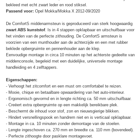
bekleed met echt zwart leder en rood stiksel.
Passend voor:
Opel Mokka/Mokka X 2012-09/2020
De ComfortS middenarmsteun is geproduceerd van sterk hoogwaardig
zwart ABS kunststof
. Is in 4 stappen opklapbaar en uitschuifbaar voor
het vinden van de perfecte zithouding. De ComfortS armsteun is
voorzien van een munthouder aan de achterzijde en een met rubber
beklede opbergruimte en pennenhouder aan de klep.
Eenvoudige montage in circa 10 minuten op het achterste gedeelte van
middenconsole, begeleid met een duidelijke, universele montage
handleiding en 4 zelftappers.
Eigenschappen:
- Verhoogt het zitcomfort en een must om comfortabel te reizen.
- Mooie, chique en betaalbare opwaardering van het auto-interieur.
- Ergonomisch gevormd en in lengte richting ca. 50 mm uitschuifbaar.
- Creëert extra opbergruimte op een makkelijk bereikbare plek.
- Beschermt de inhoud voor stof, zon en nieuwsgierige blikken.
- Hindert versnellingspook en handrem niet en is verticaal opklapbaar.
- Montage in ca. 10 minuten zonder demontage van de stoelen.
- Lengte ingeschoven ca. 270 mm en breedte ca. 110 mm (bovendeel).
- Perfecte zithoogte door pasklare montagevoet.