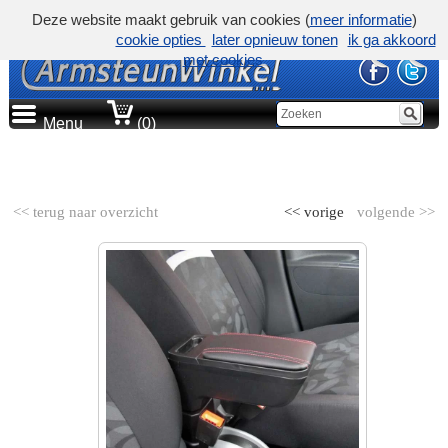
Deze website maakt gebruik van cookies (
meer informatie
)
cookie opties
later opnieuw tonen
ik ga akkoord
met cookies
Menu
(0)
AUTOMERK
<< terug naar overzicht
<< vorige
volgende >>