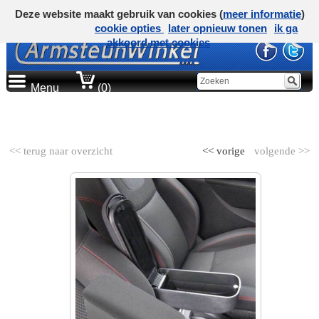
Deze website maakt gebruik van cookies (
meer informatie
)
cookie opties
later opnieuw tonen
ik ga
akkoord met cookies
Menu
(0)
AUTOMERK
<< terug naar overzicht
<< vorige
volgende >>