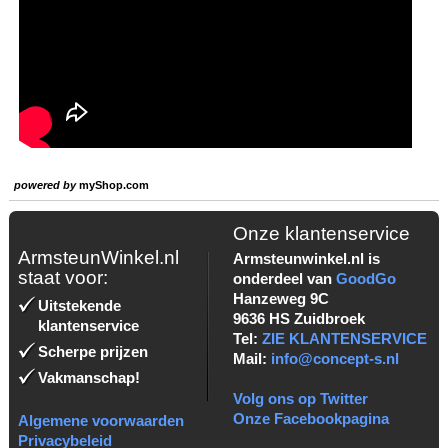
powered by
myShop.com
Onze klantenservice
ArmsteunWinkel.nl
Armsteunwinkel.nl is
staat voor:
onderdeel van
GoodGo
Hanzeweg 9C
Uitstekende
9636 HS Zuidbroek
klantenservice
Tel:
ZIE KLANTENSERVICE
Scherpe prijzen
Mail:
info@concept-s.nl
Vakmanschap!
Volg ons op Twitter
Onze Facebookpagina
Algemene voorwaarden
Privacybeleid