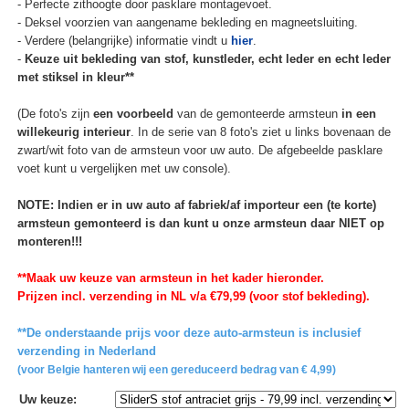
- Perfecte zithoogte door pasklare montagevoet.
- Deksel voorzien van aangename bekleding en magneetsluiting.
- Verdere (belangrijke) informatie vindt u
hier
.
-
Keuze uit bekleding van stof, kunstleder, echt leder en echt leder
met stiksel in kleur**
(De foto's zijn
een voorbeeld
van de gemonteerde armsteun
in een
willekeurig interieur
. In de serie van 8 foto's ziet u links bovenaan de
zwart/wit foto van de armsteun voor uw auto. De afgebeelde pasklare
voet kunt u vergelijken met uw console).
NOTE: Indien er in uw auto af fabriek/af importeur een (te korte)
armsteun gemonteerd is dan kunt u onze armsteun daar NIET op
monteren!!!
**Maak uw keuze van armsteun in het kader hieronder.
Prijzen incl. verzending in NL v/a €79,99 (voor stof bekleding).
**De onderstaande prijs voor deze auto-armsteun is inclusief
verzending in Nederland
(voor Belgie hanteren wij een gereduceerd bedrag van € 4,99)
Uw keuze
: