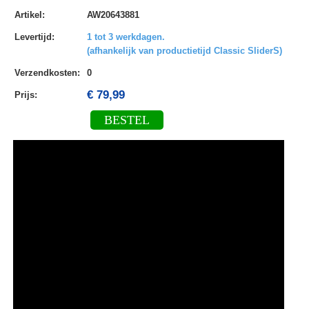
Artikel
:
AW20643881
Levertijd
:
1 tot 3 werkdagen.
(afhankelijk van productietijd Classic SliderS)
Verzendkosten
:
0
€ 79,99
Prijs:
BESTEL