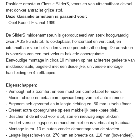
Pasklare armsteun Classic SliderS, voorzien van uitschuifbaar deksel
met donker antraciet grijze stof.
Deze klassieke armsteun is passend voor:
- Opel Kadett E vanaf 1989.
De SliderS middenarmsteun is geproduceerd van sterk hoogwaardig
zwart ABS kunststof. Is opklapbaar, horizontaal en verticaal, en
uitschuifbaar voor het vinden van de perfecte zithouding. De armsteun
is voorzien van een met velours beklede opbergruimte.
Eenvoudige montage in circa 10 minuten op het achterste gedeelte van
middenconsole, begeleid met een duidelijke, universele montage
handleiding en 4 zelftappers.
Eigenschappen:
- Verhoogt het zitcomfort en een must om comfortabel te reizen.
- Mooie, chique en betaalbare opwaardering van het auto-interieur.
- Ergonomisch gevormd en in lengte richting ca. 50 mm uitschuifbaar.
- Creëert extra opbergruimte op een makkelijk bereikbare plek.
- Beschermt de inhoud voor stof, zon en nieuwsgierige blikken.
- Hindert versnellingspook en handrem niet en is verticaal opklapbaar.
- Montage in ca. 10 minuten zonder demontage van de stoelen.
- Lengte ingeschoven ca. 270 mm en breedte ca. 110 mm (bovendeel).