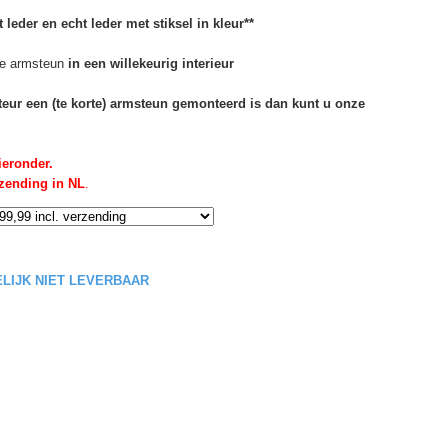
 leder en echt leder met stiksel in kleur**
e armsteun
in een willekeurig interieur
rteur een (te korte) armsteun gemonteerd is dan kunt u onze
ieronder.
rzending in NL
.
DELIJK NIET LEVERBAAR