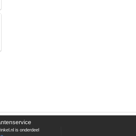
antenservice
nkel.nl is onderdeel
Go