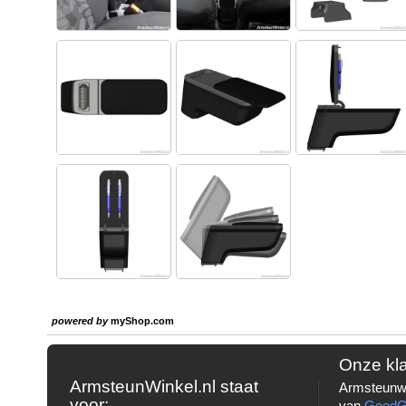
powered by
myShop.com
Onze kl
ArmsteunWinkel.nl staat
Armsteunwi
voor:
van
Good