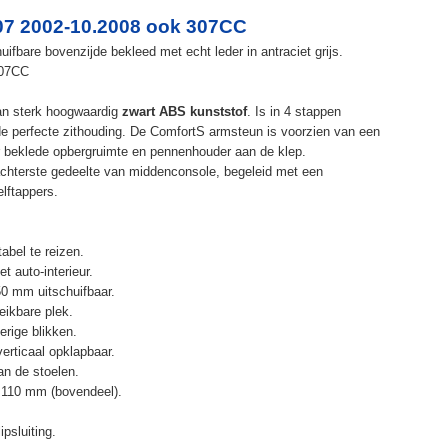
07 2002-10.2008 ook 307CC
fbare bovenzijde bekleed met echt leder in antraciet grijs.
307CC
an sterk hoogwaardig
zwart ABS kunststof
. Is in 4 stappen
de perfecte zithouding. De ComfortS armsteun is voorzien van een
r beklede opbergruimte en pennenhouder aan de klep.
chterste gedeelte van middenconsole, begeleid met een
elftappers.
abel te reizen.
t auto-interieur.
50 mm uitschuifbaar.
eikbare plek.
erige blikken.
erticaal opklapbaar.
n de stoelen.
 110 mm (bovendeel).
psluiting.