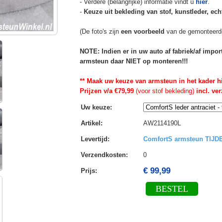
- Verdere (belangrijke) informatie vindt u
hier
.
-
Keuze uit bekleding van stof, kunstleder, echt
(De foto's zijn
een voorbeeld
van de gemonteerd
NOTE: Indien er in uw auto af fabriek/af impo
armsteun daar NIET op monteren!!!
** Maak uw keuze van armsteun in het kader h
Prijzen v/a €79,99
(voor stof bekleding)
incl. ve
Uw keuze
:
Artikel
:
AW2114190L
Levertijd
:
ComfortS armsteun TIJ
Verzendkosten
:
0
€ 99,99
Prijs:
BESTEL