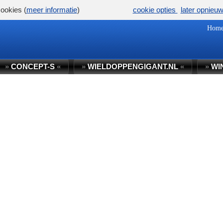
ookies (
meer informatie
)
cookie opties
later opnieu
Hom
»
CONCEPT-S
«
»
WIELDOPPENGIGANT.NL
«
»
WI