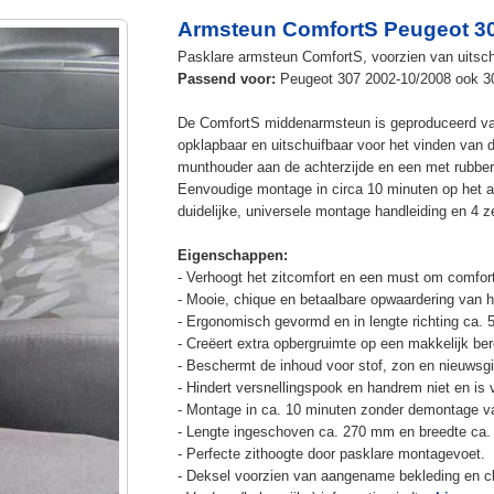
Armsteun ComfortS Peugeot 3
Pasklare armsteun ComfortS, voorzien van uitschui
Passend voor:
Peugeot 307 2002-10/2008 ook 
De ComfortS middenarmsteun is geproduceerd v
opklapbaar en uitschuifbaar voor het vinden van 
munthouder aan de achterzijde en een met rubbe
Eenvoudige montage in circa 10 minuten op het a
duidelijke, universele montage handleiding en 4 z
Eigenschappen:
- Verhoogt het zitcomfort en een must om comfort
- Mooie, chique en betaalbare opwaardering van he
- Ergonomisch gevormd en in lengte richting ca. 
- Creëert extra opbergruimte op een makkelijk ber
- Beschermt de inhoud voor stof, zon en nieuwsgi
- Hindert versnellingspook en handrem niet en is v
- Montage in ca. 10 minuten zonder demontage va
- Lengte ingeschoven ca. 270 mm en breedte ca.
- Perfecte zithoogte door pasklare montagevoet.
- Deksel voorzien van aangename bekleding en cli