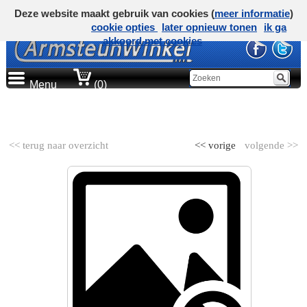
Deze website maakt gebruik van cookies (
meer informatie
)
cookie opties
later opnieuw tonen
ik ga
akkoord met cookies
Menu
(0)
AUTOMERK
<< terug naar overzicht
<< vorige
volgende >>