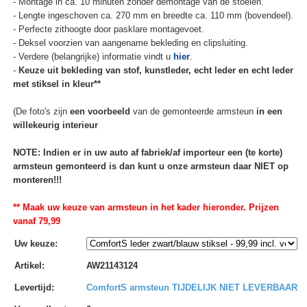
- Montage in ca. 10 minuten zonder demontage van de stoelen.
- Lengte ingeschoven ca. 270 mm en breedte ca. 110 mm (bovendeel).
- Perfecte zithoogte door pasklare montagevoet.
- Deksel voorzien van aangename bekleding en clipsluiting.
- Verdere (belangrijke) informatie vindt u
hier
.
-
Keuze uit bekleding van stof, kunstleder, echt leder en echt leder
met stiksel in kleur**
(De foto's zijn
een voorbeeld
van de gemonteerde armsteun
in een
willekeurig interieur
NOTE: Indien er in uw auto af fabriek/af importeur een (te korte)
armsteun gemonteerd is dan kunt u onze armsteun daar NIET op
monteren!!!
** Maak uw keuze van armsteun in het kader hieronder. Prijzen
vanaf 79,99
Uw keuze
:
Artikel
:
AW21143124
Levertijd
:
ComfortS armsteun TIJDELIJK NIET LEVERBAAR