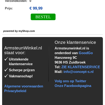
Verzendkosten
:
0
€ 99,99
Prijs:
BESTEL
powered by
myShop.com
Onze klantenservice
ArmsteunWinkel.nl
Armsteunwinkel.nl is
staat voor:
onderdeel van
GoodGo
Hanzeweg 9C
Uitstekende
9636 HS Zuidbroek
klantenservice
Tel:
ZIE KLANTENSERVICE
Scherpe prijzen
Mail:
info@concept-s.nl
Vakmanschap!
Volg ons op Twitter
Onze Facebookpagina
Algemene voorwaarden
Privacybeleid