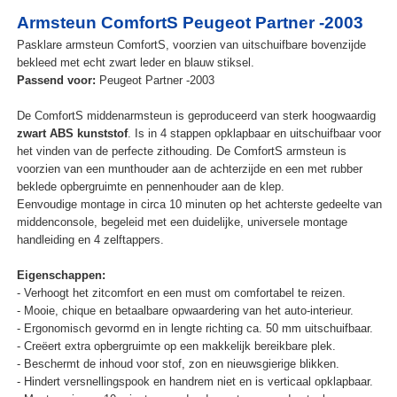
Armsteun ComfortS Peugeot Partner -2003
Pasklare armsteun ComfortS, voorzien van uitschuifbare bovenzijde
bekleed met echt zwart leder en blauw stiksel.
Passend voor:
Peugeot Partner -2003
De ComfortS middenarmsteun is geproduceerd van sterk hoogwaardig
zwart ABS kunststof
. Is in 4 stappen opklapbaar en uitschuifbaar voor
het vinden van de perfecte zithouding. De ComfortS armsteun is
voorzien van een munthouder aan de achterzijde en een met rubber
beklede opbergruimte en pennenhouder aan de klep.
Eenvoudige montage in circa 10 minuten op het achterste gedeelte van
middenconsole, begeleid met een duidelijke, universele montage
handleiding en 4 zelftappers.
Eigenschappen:
- Verhoogt het zitcomfort en een must om comfortabel te reizen.
- Mooie, chique en betaalbare opwaardering van het auto-interieur.
- Ergonomisch gevormd en in lengte richting ca. 50 mm uitschuifbaar.
- Creëert extra opbergruimte op een makkelijk bereikbare plek.
- Beschermt de inhoud voor stof, zon en nieuwsgierige blikken.
- Hindert versnellingspook en handrem niet en is verticaal opklapbaar.