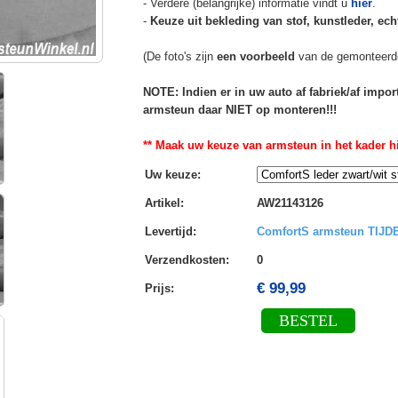
- Verdere (belangrijke) informatie vindt u
hier
.
-
Keuze uit bekleding van stof, kunstleder, echt
(De foto's zijn
een voorbeeld
van de gemonteerd
NOTE: Indien er in uw auto af fabriek/af impo
armsteun daar NIET op monteren!!!
** Maak uw keuze van armsteun in het kader hi
Uw keuze
:
Artikel
:
AW21143126
Levertijd
:
ComfortS armsteun TIJ
Verzendkosten
:
0
€ 99,99
Prijs:
BESTEL