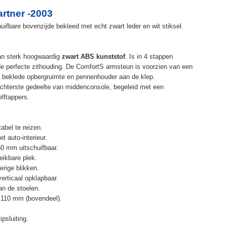
rtner -2003
ifbare bovenzijde bekleed met echt zwart leder en wit stiksel.
an sterk hoogwaardig
zwart ABS kunststof
. Is in 4 stappen
de perfecte zithouding. De ComfortS armsteun is voorzien van een
r beklede opbergruimte en pennenhouder aan de klep.
chterste gedeelte van middenconsole, begeleid met een
elftappers.
abel te reizen.
t auto-interieur.
50 mm uitschuifbaar.
eikbare plek.
erige blikken.
erticaal opklapbaar.
n de stoelen.
 110 mm (bovendeel).
psluiting.