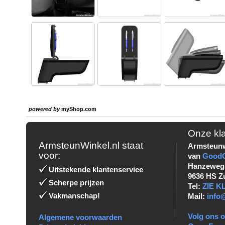
powered by
myShop.com
Onze kl
ArmsteunWinkel.nl staat
Armsteunw
voor:
van
Good
Hanzeweg
Uitstekende klantenservice
9636 HS Z
Scherpe prijzen
Tel:
ZIE 
Vakmanschap!
Mail:
info
Volg ons o
Algemene voorwaarden