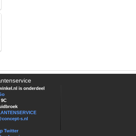
antenservice
inkel.nl is onderdeel
Go
 9C
uidbroek
KLANTENSERVICE
@concept-s.nl
p Twitter