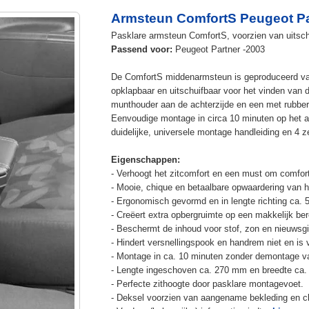
Armsteun ComfortS Peugeot Pa
Pasklare armsteun ComfortS, voorzien van uitschu
Passend voor:
Peugeot Partner -2003
De ComfortS middenarmsteun is geproduceerd v
opklapbaar en uitschuifbaar voor het vinden van 
munthouder aan de achterzijde en een met rubbe
Eenvoudige montage in circa 10 minuten op het a
duidelijke, universele montage handleiding en 4 z
Eigenschappen:
- Verhoogt het zitcomfort en een must om comfort
- Mooie, chique en betaalbare opwaardering van he
- Ergonomisch gevormd en in lengte richting ca. 
- Creëert extra opbergruimte op een makkelijk ber
- Beschermt de inhoud voor stof, zon en nieuwsgi
- Hindert versnellingspook en handrem niet en is v
- Montage in ca. 10 minuten zonder demontage va
- Lengte ingeschoven ca. 270 mm en breedte ca.
- Perfecte zithoogte door pasklare montagevoet.
- Deksel voorzien van aangename bekleding en cli