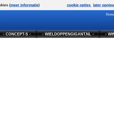
kies (
meer informatie
)
cookie opties
later opnie
Hom
»
CONCEPT-S
«
»
WIELDOPPENGIGANT.NL
«
»
WI