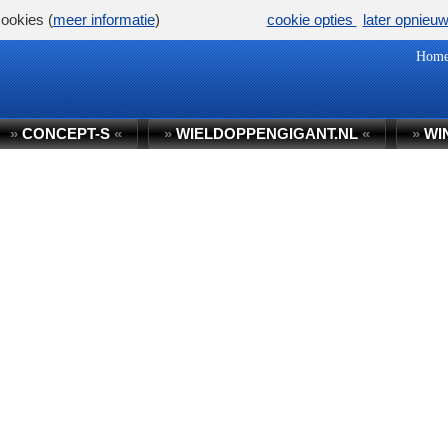
ookies (
meer informatie
)
cookie opties
later opnieu
Hom
»
CONCEPT-S
«
»
WIELDOPPENGIGANT.NL
«
»
WI