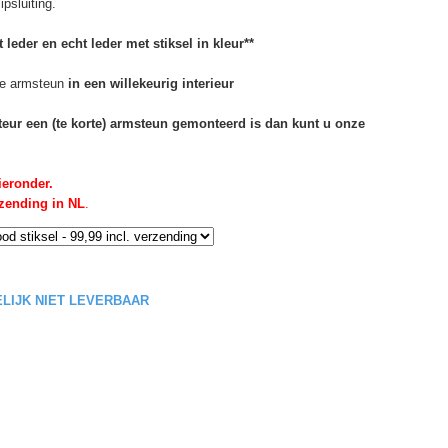
psluiting.
 leder en echt leder met stiksel in kleur**
e armsteun
in een willekeurig interieur
rteur een (te korte) armsteun gemonteerd is dan kunt u onze
ieronder.
rzending in NL
.
DELIJK NIET LEVERBAAR