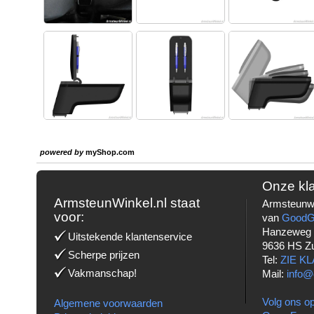
powered by
myShop.com
Onze kl
ArmsteunWinkel.nl staat
Armsteunwi
voor:
van
Good
Hanzeweg
Uitstekende klantenservice
9636 HS Z
Scherpe prijzen
Tel:
ZIE K
Vakmanschap!
Mail:
info@
Volg ons op
Algemene voorwaarden