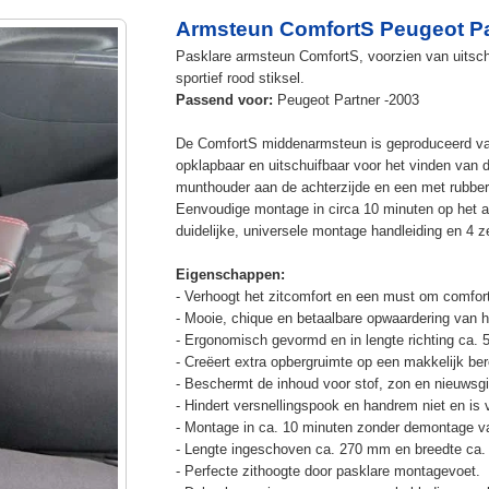
Armsteun ComfortS Peugeot Pa
Pasklare armsteun ComfortS, voorzien van uitschu
sportief rood stiksel.
Passend voor:
Peugeot Partner -2003
De ComfortS middenarmsteun is geproduceerd v
opklapbaar en uitschuifbaar voor het vinden van 
munthouder aan de achterzijde en een met rubbe
Eenvoudige montage in circa 10 minuten op het a
duidelijke, universele montage handleiding en 4 z
Eigenschappen:
- Verhoogt het zitcomfort en een must om comfort
- Mooie, chique en betaalbare opwaardering van he
- Ergonomisch gevormd en in lengte richting ca. 
- Creëert extra opbergruimte op een makkelijk ber
- Beschermt de inhoud voor stof, zon en nieuwsgi
- Hindert versnellingspook en handrem niet en is v
- Montage in ca. 10 minuten zonder demontage va
- Lengte ingeschoven ca. 270 mm en breedte ca.
- Perfecte zithoogte door pasklare montagevoet.