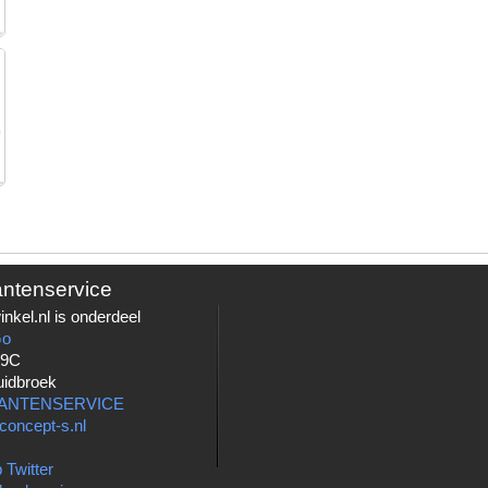
antenservice
nkel.nl is onderdeel
Go
 9C
uidbroek
LANTENSERVICE
concept-s.nl
 Twitter