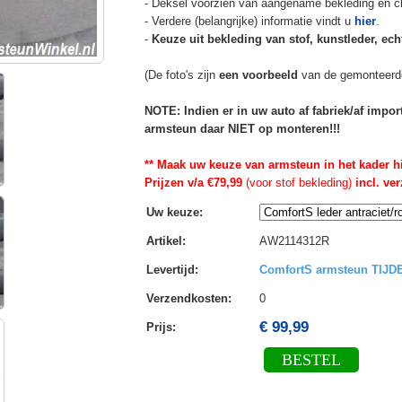
- Deksel voorzien van aangename bekleding en cli
- Verdere (belangrijke) informatie vindt u
hier
.
-
Keuze uit bekleding van stof, kunstleder, echt
(De foto's zijn
een voorbeeld
van de gemonteerd
NOTE: Indien er in uw auto af fabriek/af impo
armsteun daar NIET op monteren!!!
** Maak uw keuze van armsteun in het kader h
Prijzen v/a €79,99
(voor stof bekleding)
incl. ve
Uw keuze
:
Artikel
:
AW2114312R
Levertijd
:
ComfortS armsteun TIJ
Verzendkosten
:
0
€ 99,99
Prijs:
BESTEL