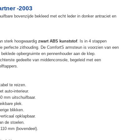
rtner -2003
ifbare bovenzijde bekleed met echt leder in donker antraciet en
an sterk hoogwaardig
zwart ABS kunststof
. Is in 4 stappen
de perfecte zithouding. De ComfortS armsteun is voorzien van een
r beklede opbergruimte en pennenhouder aan de klep.
chterste gedeelte van middenconsole, begeleid met een
elftappers.
abel te reizen.
t auto-interieur.
50 mm uitschuifbaar.
eikbare plek.
erige blikken.
erticaal opklapbaar.
n de stoelen.
 110 mm (bovendeel).