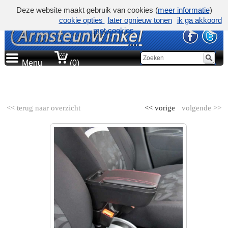
Deze website maakt gebruik van cookies (
meer informatie
)
cookie opties
later opnieuw tonen
ik ga akkoord
met cookies
Menu
(0)
AUTOMERK
<< terug naar overzicht
<< vorige
volgende >>