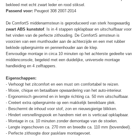
bekleed met echt zwart leder en rood stiksel.
Passend voor:
Peugeot 308 2007-2014
De ComfortS middenarmsteun is geproduceerd van sterk hoogwaardig
zwart ABS kunststof
. Is in 4 stappen opklapbaar en uitschuifbaar voor
het vinden van de perfecte zithouding. De ComfortS armsteun is
voorzien van een munthouder aan de achterzijde en een met rubber
beklede opbergruimte en pennenhouder aan de klep.
Eenvoudige montage in circa 10 minuten op het achterste gedeelte van
middenconsole, begeleid met een duidelijke, universele montage
handleiding en 4 zelftappers.
Eigenschappen:
- Verhoogt het zitcomfort en een must om comfortabel te reizen.
- Mooie, chique en betaalbare opwaardering van het auto-interieur.
- Ergonomisch gevormd en in lengte richting ca. 50 mm uitschuifbaar.
- Creëert extra opbergruimte op een makkelijk bereikbare plek.
- Beschermt de inhoud voor stof, zon en nieuwsgierige blikken.
- Hindert versnellingspook en handrem niet en is verticaal opklapbaar.
- Montage in ca. 10 minuten zonder demontage van de stoelen.
- Lengte ingeschoven ca. 270 mm en breedte ca. 110 mm (bovendeel).
- Perfecte zithoogte door pasklare montagevoet.