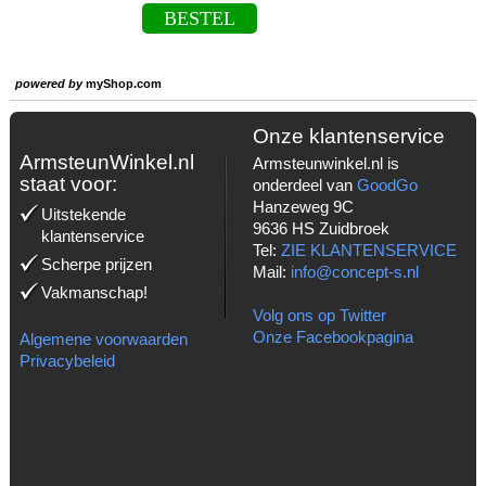
BESTEL
powered by
myShop.com
Onze klantenservice
ArmsteunWinkel.nl
Armsteunwinkel.nl is
staat voor:
onderdeel van
GoodGo
Hanzeweg 9C
Uitstekende
9636 HS Zuidbroek
klantenservice
Tel:
ZIE KLANTENSERVICE
Scherpe prijzen
Mail:
info@concept-s.nl
Vakmanschap!
Volg ons op Twitter
Onze Facebookpagina
Algemene voorwaarden
Privacybeleid