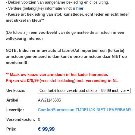
- Deksel voorzien van aangename bekleding en clipsluiting.
- Verdere (belangrijke) informatie vindt u
hier
.
-
Keuze uit bekleding van stof, kunstleder, echt leder en echt leder
met stiksel in kleur**
(De foto's zijn
een voorbeeld
van de gemonteerde armsteun
in een
willekeurig interieur
NOTE: Indien er in uw auto af fabriek/af importeur een (te korte)
armsteun gemonteerd is dan kunt u onze armsteun daar NIET op
monteren!!!
** Maak uw keuze van armsteun in het kader hieronder.
Prijzen v/a €79,99
(voor stof bekleding)
incl. verzending in NL
.
Uw keuze
:
Artikel
:
AW21143585
Levertijd
:
ComfortS armsteun TIJDELIJK NIET LEVERBAAR
Verzendkosten
:
0
€ 99,99
Prijs: