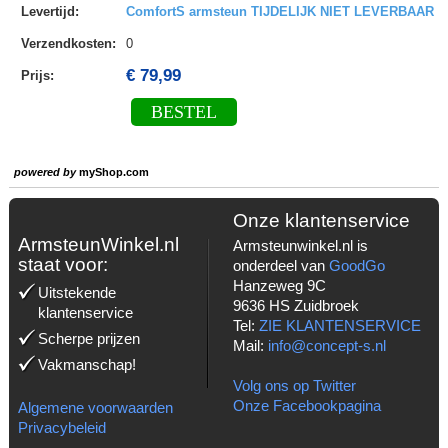
Levertijd
:
ComfortS armsteun TIJDELIJK NIET LEVERBAAR
Verzendkosten
:
0
€ 79,99
Prijs:
BESTEL
powered by
myShop.com
Onze klantenservice
ArmsteunWinkel.nl
Armsteunwinkel.nl is
staat voor:
onderdeel van
GoodGo
Hanzeweg 9C
Uitstekende
9636 HS Zuidbroek
klantenservice
Tel:
ZIE KLANTENSERVICE
Scherpe prijzen
Mail:
info@concept-s.nl
Vakmanschap!
Volg ons op Twitter
Onze Facebookpagina
Algemene voorwaarden
Privacybeleid