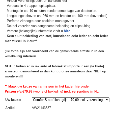
- Hindert versnellingspook en handrem niet
- Verticaal in 4 stappen opklapbaar.
- Montage in ca. 10 minuten zonder demontage van de stoelen.
- Lengte ingeschoven ca. 260 mm en breedte ca. 100 mm (bovendeel).
- Perfecte zithoogte door pasklare montagevoet.
- Deksel voorzien van aangename bekleding en clipsluiting.
- Verdere (belangrijke) informatie vindt u
hier
.
-
Keuze uit bekleding van stof, kunstleder, echt leder en echt leder
met stiksel in kleur**
(De foto's zijn
een voorbeeld
van de gemonteerde armsteun
in een
willekeurig interieur
NOTE: Indien er in uw auto af fabriek/af importeur een (te korte)
armsteun gemonteerd is dan kunt u onze armsteun daar NIET op
monteren!!!
** Maak uw keuze van armsteun in het kader hieronder.
Prijzen v/a €79,99
(voor stof bekleding)
incl. verzending in NL
.
Uw keuze
:
Artikel
:
AW21143587