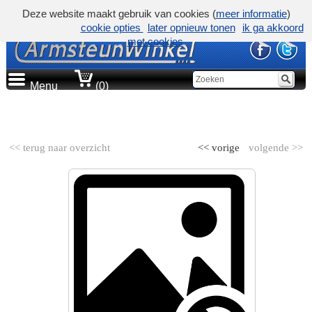
Deze website maakt gebruik van cookies (
meer informatie
)
cookie opties
later opnieuw tonen
ik ga akkoord
met cookies
Menu
(0)
AUTOMERK
<< terug naar overzicht
<< vorige
volgende >>