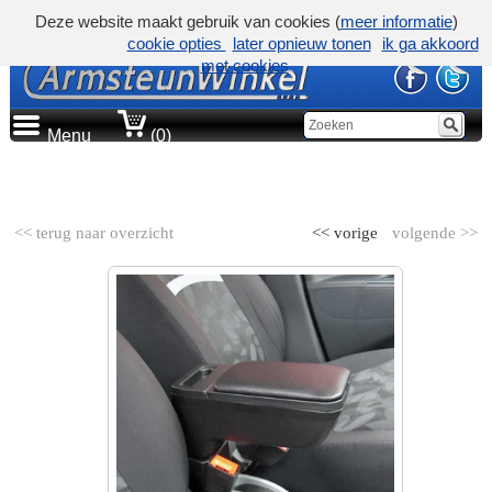
Deze website maakt gebruik van cookies (
meer informatie
)
cookie opties
later opnieuw tonen
ik ga akkoord
met cookies
Menu
(0)
AUTOMERK
<< terug naar overzicht
<< vorige
volgende >>