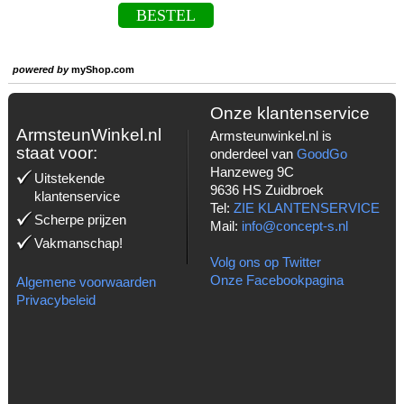
BESTEL
powered by
myShop.com
Onze klantenservice
ArmsteunWinkel.nl
Armsteunwinkel.nl is
staat voor:
onderdeel van
GoodGo
Hanzeweg 9C
Uitstekende
9636 HS Zuidbroek
klantenservice
Tel:
ZIE KLANTENSERVICE
Scherpe prijzen
Mail:
info@concept-s.nl
Vakmanschap!
Volg ons op Twitter
Onze Facebookpagina
Algemene voorwaarden
Privacybeleid