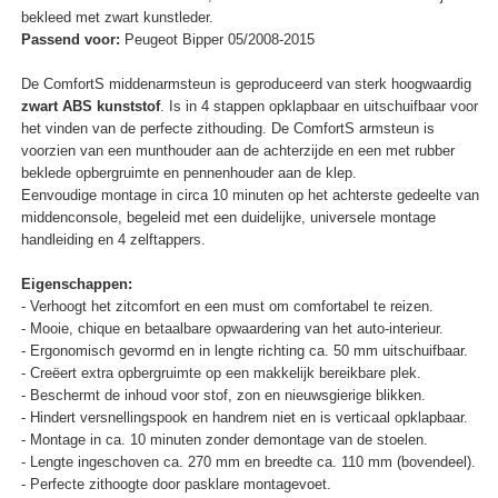
bekleed met zwart kunstleder.
Passend voor:
Peugeot Bipper 05/2008-2015
De ComfortS middenarmsteun is geproduceerd van sterk hoogwaardig
zwart ABS kunststof
. Is in 4 stappen opklapbaar en uitschuifbaar voor
het vinden van de perfecte zithouding. De ComfortS armsteun is
voorzien van een munthouder aan de achterzijde en een met rubber
beklede opbergruimte en pennenhouder aan de klep.
Eenvoudige montage in circa 10 minuten op het achterste gedeelte van
middenconsole, begeleid met een duidelijke, universele montage
handleiding en 4 zelftappers.
Eigenschappen:
- Verhoogt het zitcomfort en een must om comfortabel te reizen.
- Mooie, chique en betaalbare opwaardering van het auto-interieur.
- Ergonomisch gevormd en in lengte richting ca. 50 mm uitschuifbaar.
- Creëert extra opbergruimte op een makkelijk bereikbare plek.
- Beschermt de inhoud voor stof, zon en nieuwsgierige blikken.
- Hindert versnellingspook en handrem niet en is verticaal opklapbaar.
- Montage in ca. 10 minuten zonder demontage van de stoelen.
- Lengte ingeschoven ca. 270 mm en breedte ca. 110 mm (bovendeel).
- Perfecte zithoogte door pasklare montagevoet.