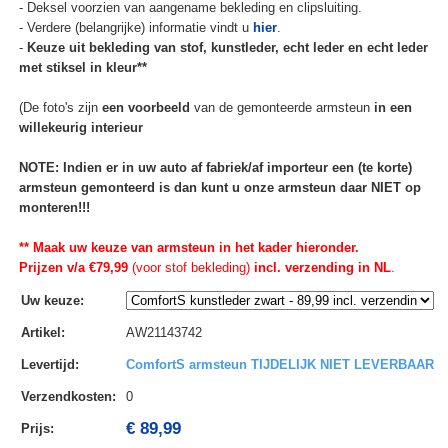
- Deksel voorzien van aangename bekleding en clipsluiting.
- Verdere (belangrijke) informatie vindt u
hier
.
-
Keuze uit bekleding van stof, kunstleder, echt leder en echt leder
met stiksel in kleur**
(De foto's zijn
een voorbeeld
van de gemonteerde armsteun
in een
willekeurig interieur
NOTE: Indien er in uw auto af fabriek/af importeur een (te korte)
armsteun gemonteerd is dan kunt u onze armsteun daar NIET op
monteren!!!
** Maak uw keuze van armsteun in het kader hieronder.
Prijzen v/a €79,99
(voor stof bekleding)
incl. verzending in NL
.
Uw keuze
:
Artikel
:
AW21143742
Levertijd
:
ComfortS armsteun TIJDELIJK NIET LEVERBAAR
Verzendkosten
:
0
€ 89,99
Prijs: