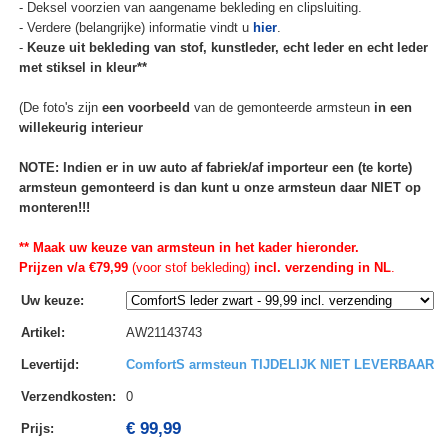
- Deksel voorzien van aangename bekleding en clipsluiting.
- Verdere (belangrijke) informatie vindt u
hier
.
-
Keuze uit bekleding van stof, kunstleder, echt leder en echt leder
met stiksel in kleur**
(De foto's zijn
een voorbeeld
van de gemonteerde armsteun
in een
willekeurig interieur
NOTE: Indien er in uw auto af fabriek/af importeur een (te korte)
armsteun gemonteerd is dan kunt u onze armsteun daar NIET op
monteren!!!
** Maak uw keuze van armsteun in het kader hieronder.
Prijzen v/a €79,99
(voor stof bekleding)
incl. verzending in NL
.
Uw keuze
:
Artikel
:
AW21143743
Levertijd
:
ComfortS armsteun TIJDELIJK NIET LEVERBAAR
Verzendkosten
:
0
€ 99,99
Prijs: