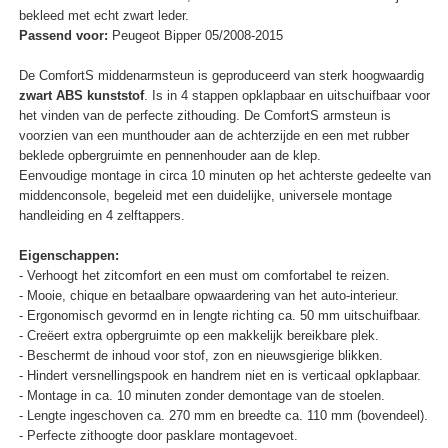
bekleed met echt zwart leder.
Passend voor:
Peugeot Bipper 05/2008-2015
De ComfortS middenarmsteun is geproduceerd van sterk hoogwaardig
zwart ABS kunststof
. Is in 4 stappen opklapbaar en uitschuifbaar voor
het vinden van de perfecte zithouding. De ComfortS armsteun is
voorzien van een munthouder aan de achterzijde en een met rubber
beklede opbergruimte en pennenhouder aan de klep.
Eenvoudige montage in circa 10 minuten op het achterste gedeelte van
middenconsole, begeleid met een duidelijke, universele montage
handleiding en 4 zelftappers.
Eigenschappen:
- Verhoogt het zitcomfort en een must om comfortabel te reizen.
- Mooie, chique en betaalbare opwaardering van het auto-interieur.
- Ergonomisch gevormd en in lengte richting ca. 50 mm uitschuifbaar.
- Creëert extra opbergruimte op een makkelijk bereikbare plek.
- Beschermt de inhoud voor stof, zon en nieuwsgierige blikken.
- Hindert versnellingspook en handrem niet en is verticaal opklapbaar.
- Montage in ca. 10 minuten zonder demontage van de stoelen.
- Lengte ingeschoven ca. 270 mm en breedte ca. 110 mm (bovendeel).
- Perfecte zithoogte door pasklare montagevoet.