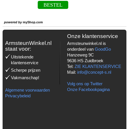
BESTEL
powered by
myShop.com
Onze klantenservice
ArmsteunWinkel.nl
Armsteunwinkel.nl is
staat voor:
onderdeel van
GoodGo
Hanzeweg 9C
Uitstekende
9636 HS Zuidbroek
klantenservice
Tel:
ZIE KLANTENSERVICE
Scherpe prijzen
Mail:
info@concept-s.nl
Vakmanschap!
Volg ons op Twitter
Onze Facebookpagina
Algemene voorwaarden
Privacybeleid