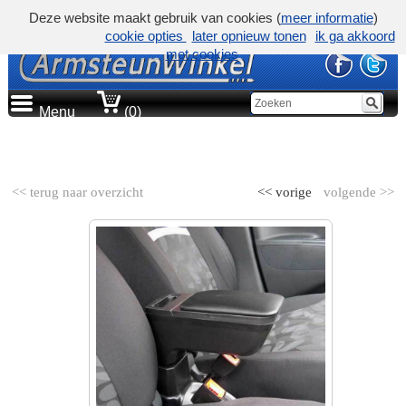
Deze website maakt gebruik van cookies (
meer informatie
)
cookie opties
later opnieuw tonen
ik ga akkoord
met cookies
Menu
(0)
AUTOMERK
<< terug naar overzicht
<< vorige
volgende >>