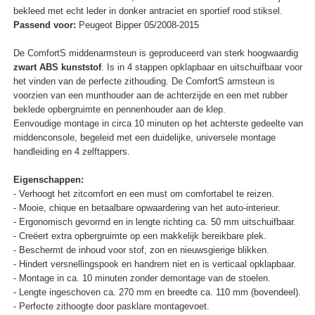
bekleed met echt leder in donker antraciet en sportief rood stiksel.
Passend voor:
Peugeot Bipper 05/2008-2015
De ComfortS middenarmsteun is geproduceerd van sterk hoogwaardig
zwart ABS kunststof
. Is in 4 stappen opklapbaar en uitschuifbaar voor
het vinden van de perfecte zithouding. De ComfortS armsteun is
voorzien van een munthouder aan de achterzijde en een met rubber
beklede opbergruimte en pennenhouder aan de klep.
Eenvoudige montage in circa 10 minuten op het achterste gedeelte van
middenconsole, begeleid met een duidelijke, universele montage
handleiding en 4 zelftappers.
Eigenschappen:
- Verhoogt het zitcomfort en een must om comfortabel te reizen.
- Mooie, chique en betaalbare opwaardering van het auto-interieur.
- Ergonomisch gevormd en in lengte richting ca. 50 mm uitschuifbaar.
- Creëert extra opbergruimte op een makkelijk bereikbare plek.
- Beschermt de inhoud voor stof, zon en nieuwsgierige blikken.
- Hindert versnellingspook en handrem niet en is verticaal opklapbaar.
- Montage in ca. 10 minuten zonder demontage van de stoelen.
- Lengte ingeschoven ca. 270 mm en breedte ca. 110 mm (bovendeel).
- Perfecte zithoogte door pasklare montagevoet.