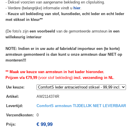
- Deksel voorzien van aangename bekleding en clipsluiting.
- Verdere (belangrijke) informatie vindt u
hier
.
-
Keuze uit bekleding van stof, kunstleder, echt leder en echt leder
met stiksel in kleur**
(De foto's zijn
een voorbeeld
van de gemonteerde armsteun
in een
willekeurig interieur
NOTE: Indien er in uw auto af fabriek/af importeur een (te korte)
armsteun gemonteerd is dan kunt u onze armsteun daar NIET op
monteren!!!
** Maak uw keuze van armsteun in het kader hieronder.
Prijzen v/a €79,99
(voor stof bekleding)
incl. verzending in NL
.
Uw keuze
:
Artikel
:
AW2114374R
Levertijd
:
ComfortS armsteun TIJDELIJK NIET LEVERBAAR
Verzendkosten
:
0
€ 99,99
Prijs: