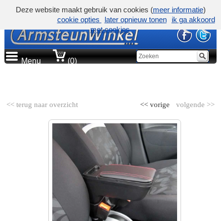
Deze website maakt gebruik van cookies (
meer informatie
)
cookie opties
later opnieuw tonen
ik ga akkoord
met cookies
Menu
(0)
AUTOMERK
<< terug naar overzicht
<< vorige
volgende >>