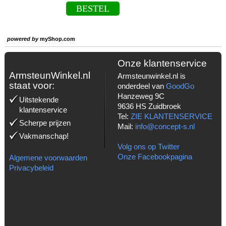
BESTEL
powered by
myShop.com
Onze klantenservice
ArmsteunWinkel.nl
Armsteunwinkel.nl is
staat voor:
onderdeel van
GoodGo
Hanzeweg 9C
Uitstekende
9636 HS Zuidbroek
klantenservice
Tel:
ZIE KLANTENSERVICE
Scherpe prijzen
Mail:
info@concept-s.nl
Vakmanschap!
Volg ons op Twitter
Onze Facebookpagina
Algemene voorwaarden
Privacybeleid