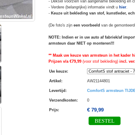
- Deksel voorzien van aangename bekleding en cli
- Verdere (belangrijke) informatie vindt u
hier
.
-
Keuze uit bekleding van stof, kunstleder, echt
(De foto's zijn
een voorbeeld
van de gemonteerd
NOTE: Indien er in uw auto af fabriek/af impo
armsteun daar NIET op monteren!!!
** Maak uw keuze van armsteun in het kader h
Prijzen v/a €79,99
(voor stof bekleding)
incl. ve
Uw keuze
:
Artikel
:
AW21144801
Levertijd
:
ComfortS armsteun TIJ
Verzendkosten
:
0
€ 79,99
Prijs:
BESTEL