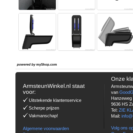
powered by
myShop.com
Onze kl
ArmsteunWinkel.nl staat
Armsteunwi
voor:
van
Good
Hanzeweg
Uitstekende klantenservice
9636 HS Z
Scherpe prijzen
Tel:
ZIE K
Vakmanschap!
Mail:
info@
Volg ons op
Algemene voorwaarden