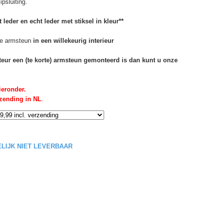
psluiting.
 leder en echt leder met stiksel in kleur**
e armsteun
in een willekeurig interieur
rteur een (te korte) armsteun gemonteerd is dan kunt u onze
ieronder.
rzending in NL
.
DELIJK NIET LEVERBAAR