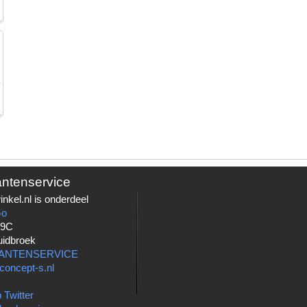
antenservice
nkel.nl is onderdeel
Go
 9C
uidbroek
LANTENSERVICE
concept-s.nl
 Twitter