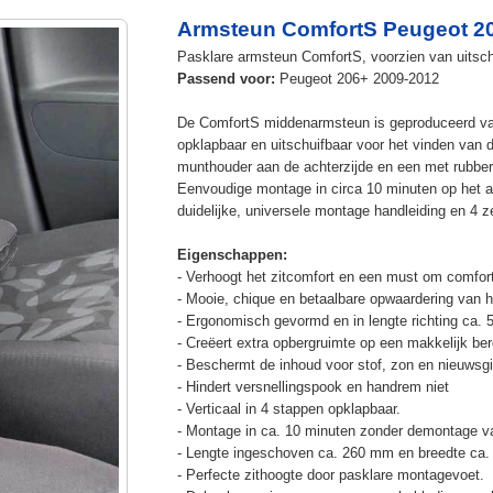
Armsteun ComfortS Peugeot 2
Pasklare armsteun ComfortS, voorzien van uitschu
Passend voor:
Peugeot 206+ 2009-2012
De ComfortS middenarmsteun is geproduceerd v
opklapbaar en uitschuifbaar voor het vinden van 
munthouder aan de achterzijde en een met rubbe
Eenvoudige montage in circa 10 minuten op het a
duidelijke, universele montage handleiding en 4 z
Eigenschappen:
- Verhoogt het zitcomfort en een must om comfort
- Mooie, chique en betaalbare opwaardering van he
- Ergonomisch gevormd en in lengte richting ca. 
- Creëert extra opbergruimte op een makkelijk ber
- Beschermt de inhoud voor stof, zon en nieuwsgi
- Hindert versnellingspook en handrem niet
- Verticaal in 4 stappen opklapbaar.
- Montage in ca. 10 minuten zonder demontage va
- Lengte ingeschoven ca. 260 mm en breedte ca.
- Perfecte zithoogte door pasklare montagevoet.