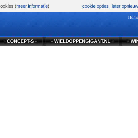
ookies (
meer informatie
)
cookie opties
later opnieu
Hom
»
CONCEPT-S
«
»
WIELDOPPENGIGANT.NL
«
»
WI