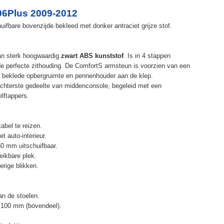
06Plus 2009-2012
ifbare bovenzijde bekleed met donker antraciet grijze stof.
an sterk hoogwaardig
zwart ABS kunststof
. Is in 4 stappen
de perfecte zithouding. De ComfortS armsteun is voorzien van een
r beklede opbergruimte en pennenhouder aan de klep.
chterste gedeelte van middenconsole, begeleid met een
elftappers.
abel te reizen.
t auto-interieur.
50 mm uitschuifbaar.
eikbare plek.
erige blikken.
n de stoelen.
 100 mm (bovendeel).