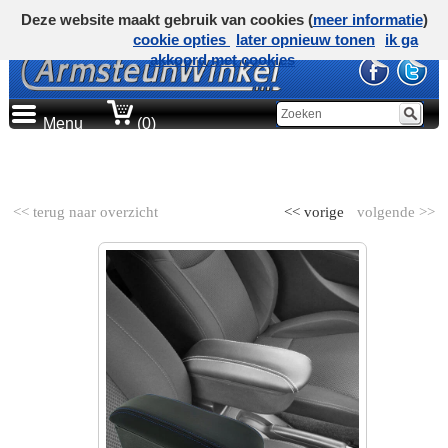
Deze website maakt gebruik van cookies (
meer informatie
)
cookie opties
later opnieuw tonen
ik ga
akkoord met cookies
Menu
(0)
AUTOMERK
<< terug naar overzicht
<< vorige
volgende >>