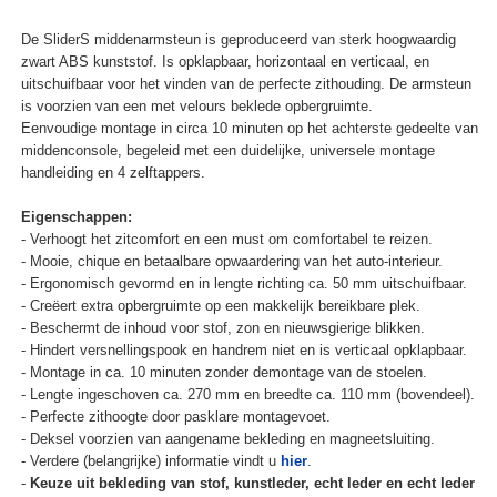
De SliderS middenarmsteun is geproduceerd van sterk hoogwaardig
zwart ABS kunststof. Is opklapbaar, horizontaal en verticaal, en
uitschuifbaar voor het vinden van de perfecte zithouding. De armsteun
is voorzien van een met velours beklede opbergruimte.
Eenvoudige montage in circa 10 minuten op het achterste gedeelte van
middenconsole, begeleid met een duidelijke, universele montage
handleiding en 4 zelftappers.
Eigenschappen:
- Verhoogt het zitcomfort en een must om comfortabel te reizen.
- Mooie, chique en betaalbare opwaardering van het auto-interieur.
- Ergonomisch gevormd en in lengte richting ca. 50 mm uitschuifbaar.
- Creëert extra opbergruimte op een makkelijk bereikbare plek.
- Beschermt de inhoud voor stof, zon en nieuwsgierige blikken.
- Hindert versnellingspook en handrem niet en is verticaal opklapbaar.
- Montage in ca. 10 minuten zonder demontage van de stoelen.
- Lengte ingeschoven ca. 270 mm en breedte ca. 110 mm (bovendeel).
- Perfecte zithoogte door pasklare montagevoet.
- Deksel voorzien van aangename bekleding en magneetsluiting.
- Verdere (belangrijke) informatie vindt u
hier
.
-
Keuze uit bekleding van stof, kunstleder, echt leder en echt leder