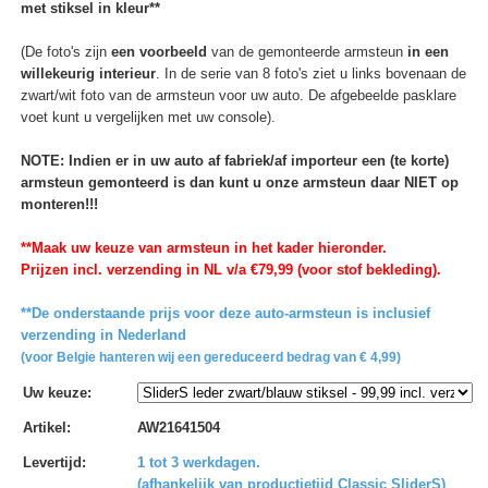
met stiksel in kleur**
(De foto's zijn
een voorbeeld
van de gemonteerde armsteun
in een
willekeurig interieur
. In de serie van 8 foto's ziet u links bovenaan de
zwart/wit foto van de armsteun voor uw auto. De afgebeelde pasklare
voet kunt u vergelijken met uw console).
NOTE: Indien er in uw auto af fabriek/af importeur een (te korte)
armsteun gemonteerd is dan kunt u onze armsteun daar NIET op
monteren!!!
**Maak uw keuze van armsteun in het kader hieronder.
Prijzen incl. verzending in NL v/a €79,99 (voor stof bekleding).
**De onderstaande prijs voor deze auto-armsteun is inclusief
verzending in Nederland
(voor Belgie hanteren wij een gereduceerd bedrag van € 4,99)
Uw keuze
:
Artikel
:
AW21641504
Levertijd
:
1 tot 3 werkdagen.
(afhankelijk van productietijd Classic SliderS)