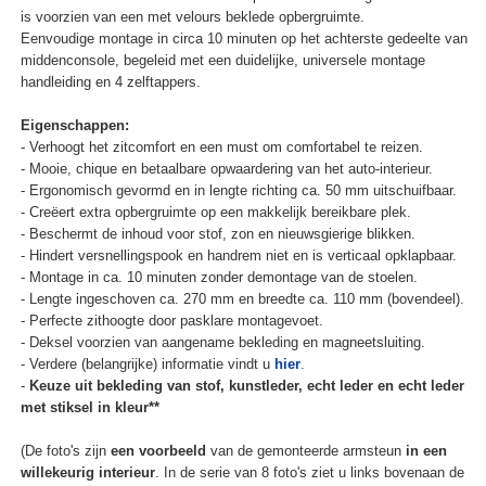
is voorzien van een met velours beklede opbergruimte.
Eenvoudige montage in circa 10 minuten op het achterste gedeelte van
middenconsole, begeleid met een duidelijke, universele montage
handleiding en 4 zelftappers.
Eigenschappen:
- Verhoogt het zitcomfort en een must om comfortabel te reizen.
- Mooie, chique en betaalbare opwaardering van het auto-interieur.
- Ergonomisch gevormd en in lengte richting ca. 50 mm uitschuifbaar.
- Creëert extra opbergruimte op een makkelijk bereikbare plek.
- Beschermt de inhoud voor stof, zon en nieuwsgierige blikken.
- Hindert versnellingspook en handrem niet en is verticaal opklapbaar.
- Montage in ca. 10 minuten zonder demontage van de stoelen.
- Lengte ingeschoven ca. 270 mm en breedte ca. 110 mm (bovendeel).
- Perfecte zithoogte door pasklare montagevoet.
- Deksel voorzien van aangename bekleding en magneetsluiting.
- Verdere (belangrijke) informatie vindt u
hier
.
-
Keuze uit bekleding van stof, kunstleder, echt leder en echt leder
met stiksel in kleur**
(De foto's zijn
een voorbeeld
van de gemonteerde armsteun
in een
willekeurig interieur
. In de serie van 8 foto's ziet u links bovenaan de