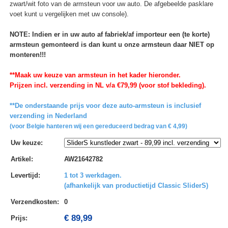
zwart/wit foto van de armsteun voor uw auto. De afgebeelde pasklare
voet kunt u vergelijken met uw console).
NOTE: Indien er in uw auto af fabriek/af importeur een (te korte)
armsteun gemonteerd is dan kunt u onze armsteun daar NIET op
monteren!!!
**Maak uw keuze van armsteun in het kader hieronder.
Prijzen incl. verzending in NL v/a €79,99 (voor stof bekleding).
**De onderstaande prijs voor deze auto-armsteun is inclusief
verzending in Nederland
(voor Belgie hanteren wij een gereduceerd bedrag van € 4,99)
Uw keuze
:
Artikel
:
AW21642782
Levertijd
:
1 tot 3 werkdagen.
(afhankelijk van productietijd Classic SliderS)
Verzendkosten
:
0
€ 89,99
Prijs: