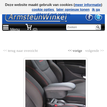
Deze website maakt gebruik van cookies (
meer informatie
)
cookie opties
later opnieuw tonen
ik ga
akkoord met cookies
Menu
(0)
AUTOMERK
<< terug naar overzicht
<< vorige
volgende >>