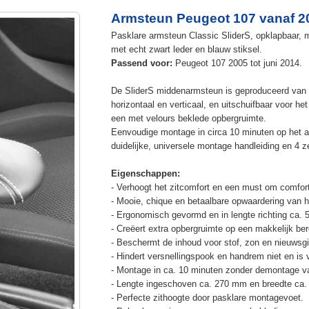
Armsteun Peugeot 107 vanaf 2
Pasklare armsteun Classic SliderS, opklapbaar, m
met echt zwart leder en blauw stiksel.
Passend voor:
Peugeot 107 2005 tot juni 2014.
De SliderS middenarmsteun is geproduceerd van s
horizontaal en verticaal, en uitschuifbaar voor h
een met velours beklede opbergruimte.
Eenvoudige montage in circa 10 minuten op het a
duidelijke, universele montage handleiding en 4 z
Eigenschappen:
- Verhoogt het zitcomfort en een must om comfort
- Mooie, chique en betaalbare opwaardering van he
- Ergonomisch gevormd en in lengte richting ca. 
- Creëert extra opbergruimte op een makkelijk ber
- Beschermt de inhoud voor stof, zon en nieuwsgi
- Hindert versnellingspook en handrem niet en is v
- Montage in ca. 10 minuten zonder demontage va
- Lengte ingeschoven ca. 270 mm en breedte ca.
- Perfecte zithoogte door pasklare montagevoet.