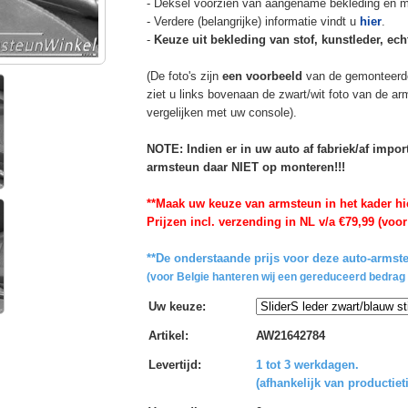
- Deksel voorzien van aangename bekleding en m
- Verdere (belangrijke) informatie vindt u
hier
.
-
Keuze uit bekleding van stof, kunstleder, echt
(De foto's zijn
een voorbeeld
van de gemonteerd
ziet u links bovenaan de zwart/wit foto van de a
vergelijken met uw console).
NOTE: Indien er in uw auto af fabriek/af impo
armsteun daar NIET op monteren!!!
**Maak uw keuze van armsteun in het kader hi
Prijzen incl. verzending in NL v/a €79,99 (voor
**De onderstaande prijs voor deze auto-armste
(voor Belgie hanteren wij een gereduceerd bedrag 
Uw keuze
:
Artikel
:
AW21642784
Levertijd
:
1 tot 3 werkdagen.
(afhankelijk van productiet