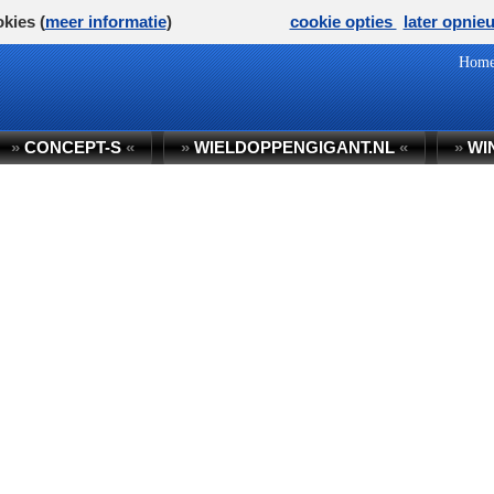
kies (
meer informatie
)
cookie opties
later opnie
Hom
»
CONCEPT-S
«
»
WIELDOPPENGIGANT.NL
«
»
WI