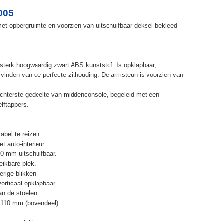
005
et opbergruimte en voorzien van uitschuifbaar deksel bekleed
terk hoogwaardig zwart ABS kunststof. Is opklapbaar,
et vinden van de perfecte zithouding. De armsteun is voorzien van
chterste gedeelte van middenconsole, begeleid met een
elftappers.
abel te reizen.
t auto-interieur.
50 mm uitschuifbaar.
eikbare plek.
erige blikken.
erticaal opklapbaar.
n de stoelen.
 110 mm (bovendeel).