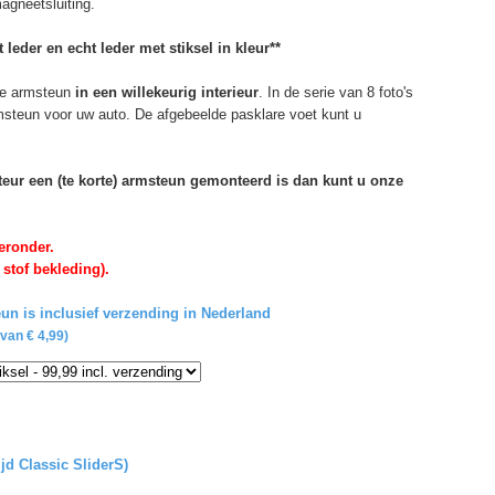
agneetsluiting.
 leder en echt leder met stiksel in kleur**
e armsteun
in een willekeurig interieur
. In de serie van 8 foto's
rmsteun voor uw auto. De afgebeelde pasklare voet kunt u
rteur een (te korte) armsteun gemonteerd is dan kunt u onze
eronder.
 stof bekleding).
un is inclusief verzending in Nederland
van € 4,99)
ijd Classic SliderS)