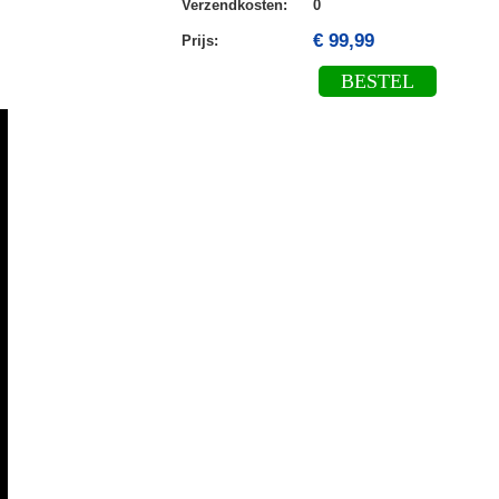
Verzendkosten
:
0
€ 99,99
Prijs:
BESTEL