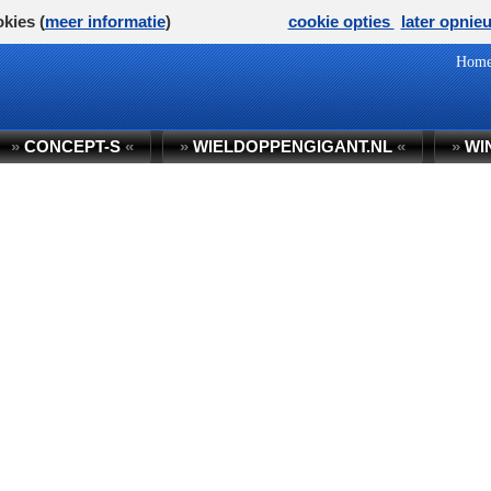
kies (
meer informatie
)
cookie opties
later opnie
Hom
»
CONCEPT-S
«
»
WIELDOPPENGIGANT.NL
«
»
WI