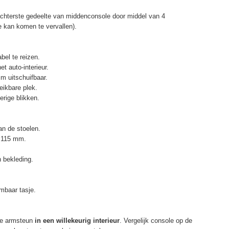
chterste gedeelte van middenconsole door middel van 4
e kan komen te vervallen).
bel te reizen.
t auto-interieur.
m uitschuifbaar.
eikbare plek.
erige blikken.
n de stoelen.
. 115 mm.
 bekleding.
mbaar tasje.
e armsteun
in een willekeurig interieur
. Vergelijk console op de