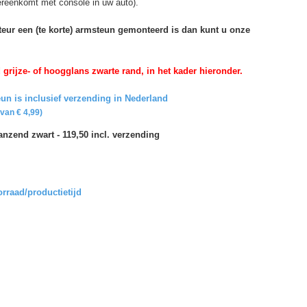
vereenkomt met console in uw auto).
rteur een (te korte) armsteun gemonteerd is dan kunt u onze
rijze- of hoogglans zwarte rand, in het kader hieronder.
un is inclusief verzending in Nederland
van € 4,99)
nzend zwart - 119,50 incl. verzending
orraad/productietijd