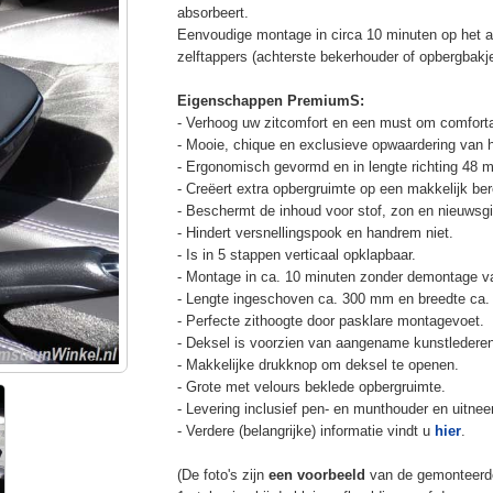
absorbeert.
Eenvoudige montage in circa 10 minuten op het a
zelftappers (achterste bekerhouder of opbergbakj
Eigenschappen PremiumS:
- Verhoog uw zitcomfort en een must om comforta
- Mooie, chique en exclusieve opwaardering van he
- Ergonomisch gevormd en in lengte richting 48 m
- Creëert extra opbergruimte op een makkelijk ber
- Beschermt de inhoud voor stof, zon en nieuwsgi
- Hindert versnellingspook en handrem niet.
- Is in 5 stappen verticaal opklapbaar.
- Montage in ca. 10 minuten zonder demontage va
- Lengte ingeschoven ca. 300 mm en breedte ca
- Perfecte zithoogte door pasklare montagevoet.
- Deksel is voorzien van aangename kunstlederen
- Makkelijke drukknop om deksel te openen.
- Grote met velours beklede opbergruimte.
- Levering inclusief pen- en munthouder en uitnee
- Verdere (belangrijke) informatie vindt u
hier
.
(De foto's zijn
een voorbeeld
van de gemonteerd