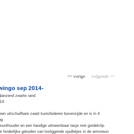
<< vorige
volgende >>
wingo sep 2014-
lanzend zwarte rand.
14.
n uitschuifbare zwart kunstlederen bovenzijde en is in 4
ng.
munthouder en een handige uitneembaar tasje met gordelclip.
 hinderlijke geluiden van losliggende spulletjes in de armsteun