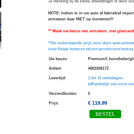
1e tekening bij de kleine afbeeldingen of deze o
NOTE: Indien er in uw auto af fabriek/af impo
armsteun daar NIET op monteren!!!
** Maak uw keuze van armsteun, met glanzend g
**De onderstaande prijs voor deze auto-armste
(voor Belgie hanteren wij een gereduceerd bedrag 
Uw keuze
:
PremiumS kunstleder/gla
Artikel
:
AW220817Z
Levertijd
:
1 tot 10 werkdagen.
(afhankelijk van onze vo
Verzendkosten
:
0
€ 119,99
Prijs:
BESTEL